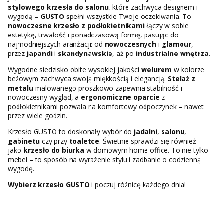
stylowego krzesła do salonu
, które zachwyca designem i
wygodą –
GUSTO
spełni wszystkie Twoje oczekiwania. To
nowoczesne krzesło z podłokietnikami
łączy w sobie
estetykę, trwałość i ponadczasową formę, pasując do
najmodniejszych aranżacji: od
nowoczesnych
i
glamour
,
przez
japandi
i
skandynawskie
, aż po
industrialne wnętrza
.
Wygodne siedzisko obite wysokiej jakości
welurem
w kolorze
beżowym zachwyca swoją miękkością i elegancją.
Stelaż z
metalu
malowanego proszkowo zapewnia stabilność i
nowoczesny wygląd, a
ergonomiczne oparcie
z
podłokietnikami pozwala na komfortowy odpoczynek – nawet
przez wiele godzin.
Krzesło GUSTO to doskonały wybór do
jadalni
,
salonu
,
gabinetu
czy przy
toaletce
. Świetnie sprawdzi się również
jako
krzesło do biurka
w domowym home office. To nie tylko
mebel – to sposób na wyrażenie stylu i zadbanie o codzienną
wygodę.
Wybierz krzesło GUSTO
i poczuj różnicę każdego dnia!