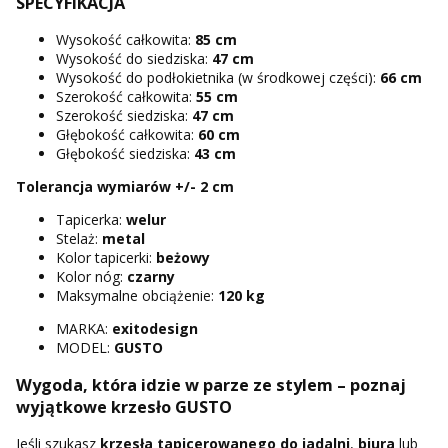
SPECYFIKACJA
Wysokość całkowita:
85 cm
Wysokość do siedziska:
47 cm
Wysokość do podłokietnika (w środkowej części):
66 cm
Szerokość całkowita:
55 cm
Szerokość siedziska:
47 cm
Głębokość całkowita:
60 cm
Głębokość siedziska:
43 cm
Tolerancja wymiarów +/- 2 cm
Tapicerka:
welur
Stelaż:
metal
Kolor tapicerki:
beżowy
Kolor nóg:
czarny
Maksymalne obciążenie:
120 kg
MARKA:
exitodesign
MODEL:
GUSTO
Wygoda, która idzie w parze ze stylem – poznaj
wyjątkowe krzesło GUSTO
Jeśli szukasz
krzesła tapicerowanego do jadalni
,
biura
lub