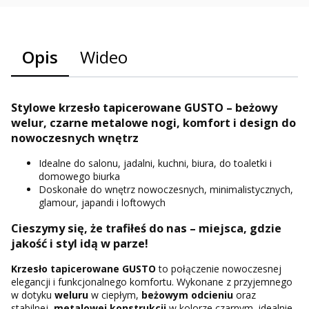
Opis
Wideo
Stylowe krzesło tapicerowane GUSTO – beżowy
welur, czarne metalowe nogi, komfort i design do
nowoczesnych wnętrz
Idealne do salonu, jadalni, kuchni, biura, do toaletki i
domowego biurka
Doskonałe do wnętrz nowoczesnych, minimalistycznych,
glamour, japandi i loftowych
Cieszymy się, że trafiłeś do nas – miejsca, gdzie
jakość i styl idą w parze!
Krzesło tapicerowane GUSTO
to połączenie nowoczesnej
elegancji i funkcjonalnego komfortu. Wykonane z przyjemnego
w dotyku
weluru
w ciepłym,
beżowym odcieniu
oraz
stabilnej,
metalowej konstrukcji
w kolorze czarnym, idealnie