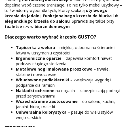
dopełnia współczesne aranżacje. To nie tylko mebel użytkowy –
to świadomy wybór dla tych, którzy szukają
stylowego
krzesła do jadalni
,
funkcjonalnego krzesła do biurka
lub
eleganckiego krzesła do salonu
. Sprawdzi się także przy
toaletce
czy w
biurze domowym
.
Dlaczego warto wybrać krzesło GUSTO?
Tapicerka z weluru
– miękka, odporna na ścieranie i
łatwa w utrzymaniu czystości
Ergonomiczne oparcie
– zapewnia komfort nawet
podczas długiego siedzenia
Metalowe nogi malowane proszkowo
– trwałe,
stabilne i nowoczesne
Wbudowane podłokietniki
– zwiększają wygodę i
podparcie dla ramion
Nakładki ochronne
na nogach – zabezpieczają podłogi
przed zarysowaniami
Wszechstronne zastosowanie
– do salonu, kuchni,
jadalni, biura, toaletki
Uniwersalna kolorystyka
– pasuje do wielu stylów
wnętrzarskich