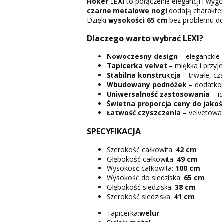
Hoker LEXI
to połączenie elegancji i wyg
czarne metalowe nogi
dodają charakteru
Dzięki
wysokości 65 cm
bez problemu do
Dlaczego warto wybrać LEXI?
Nowoczesny design
– eleganckie
Tapicerka velvet
– miękka i przyj
Stabilna konstrukcja
– trwałe, cz
Wbudowany podnóżek
– dodatko
Uniwersalność zastosowania
– i
Świetna proporcja ceny do jakoś
Łatwość czyszczenia
– velvetowa 
SPECYFIKACJA
Szerokość całkowita:
42 cm
Głębokość całkowita:
49 cm
Wysokość całkowita:
100 cm
Wysokość do siedziska:
65 cm
Głębokość siedziska:
38 cm
Szerokość siedziska:
41 cm
Tapicerka:
welur