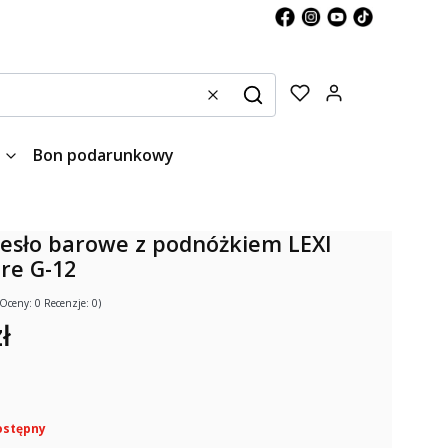
Produkty w kos
Wyczyść
Szukaj
Bon podarunkowy
esło barowe z podnóżkiem LEXI
are G-12
(Oceny: 0 Recenzje: 0)
ł
ostępny