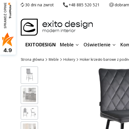
30 dni na zwrot
+48 885 520 521
dobram
SPRAWDŹ OPINIE
EXITODESIGN
Meble
Oświetlenie
Kom
4.9
Strona główna
Meble
Hokery
Hoker krzesło barowe z podnó