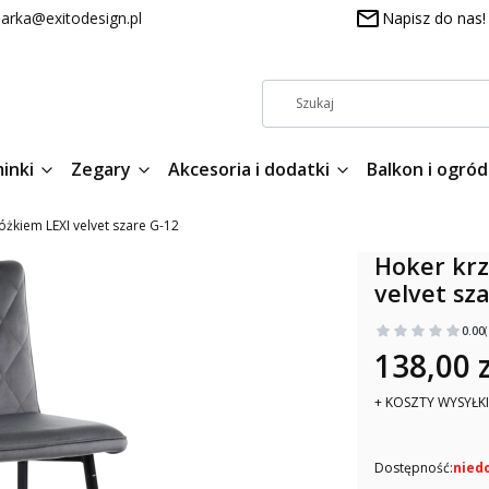
arka@exitodesign.pl
Napisz do nas!
inki
Zegary
Akcesoria i dodatki
Balkon i ogród
żkiem LEXI velvet szare G-12
Hoker krz
velvet sz
0.00
138,00 z
+ KOSZTY WYSYŁKI
Dostępność:
nied