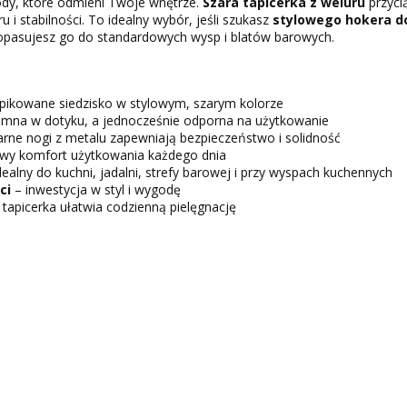
ody, które odmieni Twoje wnętrze.
Szara tapicerka z weluru
przyci
 i stabilności. To idealny wybór, jeśli szukasz
stylowego hokera do
pasujesz go do standardowych wysp i blatów barowych.
 pikowane siedzisko w stylowym, szarym kolorze
emna w dotyku, a jednocześnie odporna na użytkowanie
arne nogi z metalu zapewniają bezpieczeństwo i solidność
wy komfort użytkowania każdego dnia
dealny do kuchni, jadalni, strefy barowej i przy wyspach kuchennych
ci
– inwestycja w styl i wygodę
tapicerka ułatwia codzienną pielęgnację