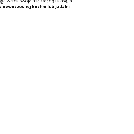
ąga wzrok swoją miękkością i klasą, a
 nowoczesnej kuchni lub jadalni
.