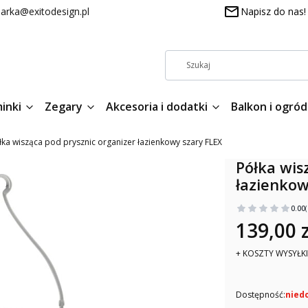
arka@exitodesign.pl
Napisz do nas!
inki
Zegary
Akcesoria i dodatki
Balkon i ogród
łka wisząca pod prysznic organizer łazienkowy szary FLEX
Półka wis
łazienkow
0.00
139,00 z
+ KOSZTY WYSYŁKI
Dostępność:
nied