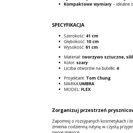
Kompaktowe wymiary
– idealne 
SPECYFIKACJA
Szerokość:
41 cm
Głębokość:
10 cm
Wysokość:
61 cm
Materiał:
tworzywo sztuczne, sil
Kolor:
szary
Liczba otworów na butelki:
4
Projektant:
Tom Chung
MARKA:
UMBRA
MODEL:
FLEX
Zorganizuj przestrzeń prysznico
Zapomnij o rozsypanych kosmetykach i br
zmienia codzienną rutynę w czystą przyje
swoje miejsce.