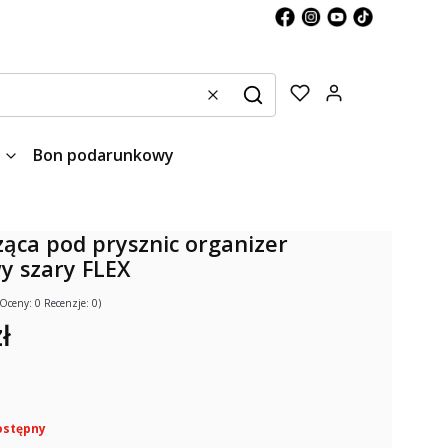
Produkty w kos
Wyczyść
Szukaj
Bon podarunkowy
ząca pod prysznic organizer
y szary FLEX
(Oceny: 0 Recenzje: 0)
ł
ostępny