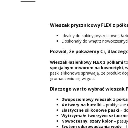
Wieszak prysznicowy FLEX z pół
Idealny do kabiny prysznicowej, ła
Doskonały do wnętrz nowoczesnych,
Pozwól, że pokażemy Ci, dlaczego
Wieszak łazienkowy FLEX z półkami
to
specjalnym otworom na kosmetyki
, 
paski silikonowe sprawiają, że produkt d
gromadzeniu się wilgoci.
Dlaczego warto wybrać wieszak 
Dwupoziomowy wieszak z półk
4 otwory na butelki
– praktyczne
Elastyczne silikonowe paski
– do
Wytrzymałe tworzywo sztuczne
Nowoczesny, szary kolor
– pasuje
System odprowadzania wody
– h