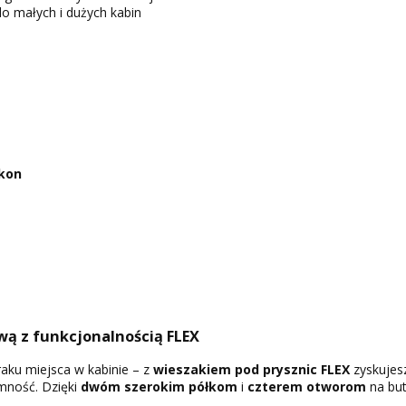
do małych i dużych kabin
ikon
wą z funkcjonalnością FLEX
aku miejsca w kabinie – z
wieszakiem pod prysznic FLEX
zyskujesz
mność. Dzięki
dwóm szerokim półkom
i
czterem otworom
na but