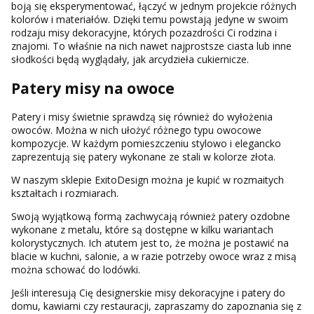
boją się eksperymentować, łączyć w jednym projekcie różnych
kolorów i materiałów. Dzięki temu powstają jedyne w swoim
rodzaju misy dekoracyjne, których pozazdrości Ci rodzina i
znajomi. To właśnie na nich nawet najprostsze ciasta lub inne
słodkości będą wyglądały, jak arcydzieła cukiernicze.
Patery misy na owoce
Patery i misy świetnie sprawdzą się również do wyłożenia
owoców. Można w nich ułożyć różnego typu owocowe
kompozycje. W każdym pomieszczeniu stylowo i elegancko
zaprezentują się patery wykonane ze stali w kolorze złota.
W naszym sklepie ExitoDesign można je kupić w rozmaitych
kształtach i rozmiarach.
Swoją wyjątkową formą zachwycają również patery ozdobne
wykonane z metalu, które są dostępne w kilku wariantach
kolorystycznych. Ich atutem jest to, że można je postawić na
blacie w kuchni, salonie, a w razie potrzeby owoce wraz z misą
można schować do lodówki.
Jeśli interesują Cię designerskie misy dekoracyjne i patery do
domu, kawiarni czy restauracji, zapraszamy do zapoznania się z