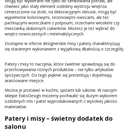
Mogą być wybierane nie tylko do serwowania potraw, ale
również jako stały element ozdobny wystroju wnętrza.
Umieszczone na stole, na dekoracyjnym obrusie, mogą być
wypełnione kolorowymi, sezonowymi owocami, ale też
pachnącymi woreczkami z potpourri, orzechami włoskimi czy
mieszanką ulubionych cukierków. Możesz je też wybrać do
wnętrz nowoczesnych i minimalistycznych.
Dostępne w ofercie designerskie misy i patery charakteryzują
się starannym wykonaniem z wyjątkową dbałością o szczegóły.
Patery i misy to naczynia, które świetnie sprawdzają się do
przechowywania różnych produktów – nie tylko artykułów
spożywczych. Do tego pięknie się prezentują i dopełniają
aranżowane miejsce.
Można je postawić w kuchni, spiżarni lub salonie. W naszym
sklepie ExitoDesign możemy pochwalić się dużym wyborem
ozdobnych mis i pater wyprodukowanych z wysokiej jakości
materiałów.
Patery i misy – świetny dodatek do
salonu