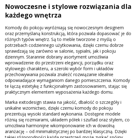
Nowoczesne i stylowe rozwiązania dla
każdego wnętrza
Komody do pokoju wyróżniają się nowoczesnym designem
oraz przemyślaną konstrukcją, która pozwala dopasować je do
różnych typów wnętrz. Są to meble tworzone z myślą o
potrzebach codziennego użytkowania, dzięki czemu dobrze
sprawdzają się zarówno w salonie, sypialni, jak i pokoju
dziennym. Starannie dobrany asortyment umożliwia
wprowadzenie do przestrzeni elegancji, porządku oraz
stylowego charakteru, a szeroki wybór form i układów
przechowywania pozwala znaleźć rozwiązanie idealnie
odpowiadające wymaganiom danego pomieszczenia. Komody
te łączą estetykę z funkcjonalnym zastosowaniem, stając się
praktycznym elementem wyposażenia każdego domu.
Marka exitodesign stawia na jakość, dbałość o szczegóły i
unikalne wzornictwo, dzięki czemu komody do pokoju
prezentują wysoki standard wykonania. Dostępne modele
różnią się rozmiarami, układem półek i szuflad oraz stylem, co
umożliwia harmonijne wkomponowanie ich w dowolną
aranżację – od minimalistycznej po bardziej klasyczną. Dzięki
takiej różnorodności każda przestrzeń może zyskać spójny,