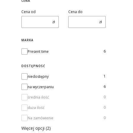
CENA
Cena od
Cena do
zł
zł
MARKA
Marka
6
Present time
DOSTĘPNOŚĆ
Dostępność
1
niedostępny
6
na wyczerpaniu
0
średnia ilość
0
duża ilość
0
Na zamówienie
Więcej opcji (2)