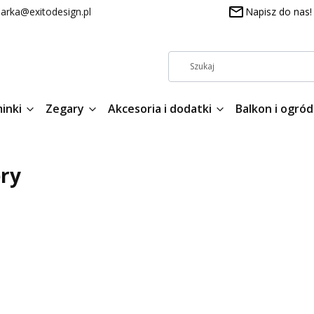
arka@exitodesign.pl
Napisz do nas!
inki
Zegary
Akcesoria i dodatki
Balkon i ogród
ry
roduktów