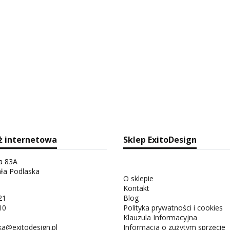
ż internetowa
Sklep ExitoDesign
ka 83A
ała Podlaska
O sklepie
Kontakt
21
Blog
10
Polityka prywatności i cookies
Klauzula Informacyjna
a@exitodesign.pl
Informacja o zużytym sprzęcie