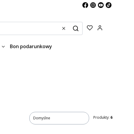
Produkty w kos
Wyczyść
Szukaj
Bon podarunkowy
Produkty:
6
Domyślne