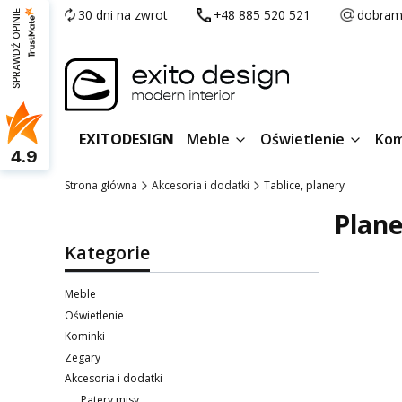
30 dni na zwrot
+48 885 520 521
dobram
SPRAWDŹ OPINIE
EXITODESIGN
Meble
Oświetlenie
Kom
4.9
Strona główna
Akcesoria i dodatki
Tablice, planery
Plane
Kategorie
Meble
Oświetlenie
Kominki
Zegary
Akcesoria i dodatki
Lista p
Patery misy