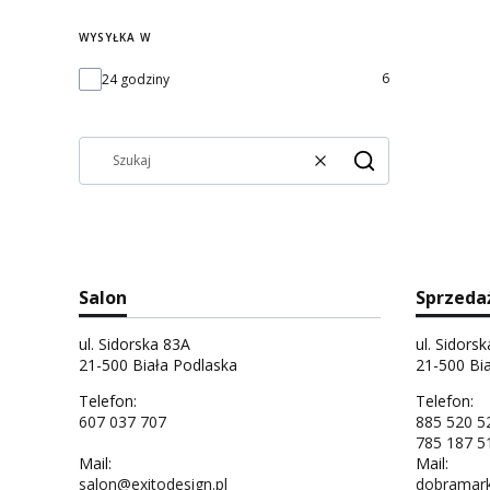
WYSYŁKA W
Wysyłka w
6
24 godziny
Wyczyść
Szukaj
Salon
Sprzeda
ul. Sidorska 83A
ul. Sidors
21-500 Biała Podlaska
21-500 Bi
Telefon:
Telefon:
607 037 707
885 520 5
785 187 5
Mail:
Mail:
salon@exitodesign.pl
dobramark