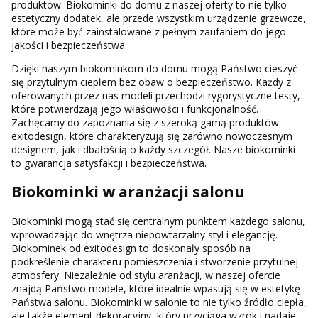
produktów. Biokominki do domu z naszej oferty to nie tylko
estetyczny dodatek, ale przede wszystkim urządzenie grzewcze,
które może być zainstalowane z pełnym zaufaniem do jego
jakości i bezpieczeństwa.
Dzięki naszym biokominkom do domu mogą Państwo cieszyć
się przytulnym ciepłem bez obaw o bezpieczeństwo. Każdy z
oferowanych przez nas modeli przechodzi rygorystyczne testy,
które potwierdzają jego właściwości i funkcjonalność.
Zachęcamy do zapoznania się z szeroką gamą produktów
exitodesign, które charakteryzują się zarówno nowoczesnym
designem, jak i dbałością o każdy szczegół. Nasze biokominki
to gwarancja satysfakcji i bezpieczeństwa.
Biokominki w aranżacji salonu
Biokominki mogą stać się centralnym punktem każdego salonu,
wprowadzając do wnętrza niepowtarzalny styl i elegancję.
Biokominek od exitodesign to doskonały sposób na
podkreślenie charakteru pomieszczenia i stworzenie przytulnej
atmosfery. Niezależnie od stylu aranżacji, w naszej ofercie
znajdą Państwo modele, które idealnie wpasują się w estetykę
Państwa salonu. Biokominki w salonie to nie tylko źródło ciepła,
ale także element dekoracyjny, który przyciąga wzrok i nadaje