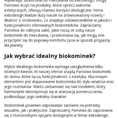
Wybierając biokominki do mieszkania od exitodesign, mogą
Państwo liczyć na produkty, które oprócz walorów
estetycznych, oferują również korzyści ekologiczne. Firma
exitodesign kładzie duży nacisk na zrównoważony rozwój i
dbałość o środowisko, co znajduje odzwierciedlenie w jakości i
funkcjonalności oferowanych biokominków. Zapraszamy
Państwa do odkrycia zalet, jakie niosą ze sobą nasze
biokominki do mieszkania, i przekonania się, jak mogą one
przyczynić się do poprawy komfortu życia w sposób przyjazny
dla planety.
Jak wybrać idealny biokominek?
Wybór idealnego biokominka wymaga uwzględnienia kilku
istotnych kwestii. W naszej ofercie znajdą Państwo biokominki
do domu, które łączą funkcjonalność z estetyką. Kluczowym
elementem jest dopasowanie biokominka do stylu wnętrza oraz
jego rozmiarów. Warto zastanowić się nad modelem, który
harmonijnie wkomponuje się w aranżację pomieszczenia,
podkreślając jego unikalny charakter.
Biokominek powinien odpowiadać zarówno na potrzeby
wizualne, jak i praktyczne. Zapraszamy Państwa do zapoznania
się z różnorodnymi opcjami dostępnymi w firmie exitodesign.