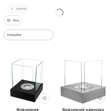
Kominki
Filtry
Domyślne
Lista produktów
Biokominek
Biokominek palenisko