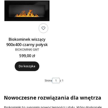
Biokominek wiszący
900x400 czarny połysk
BIOKOMINKI GMT
599,00 zł
Do koszyka
Strona
z 1
Nowoczesne rozwiązania dla wnętrza
Biokominki to synonim nowoczesności i stylu, który doskonale