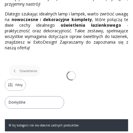
przyjemny nastrój!
Dlatego szukając idealnych lamp i lampek, warto zwrócić uwagę
na
nowoczesne
i
dekoracyjne komplety
, które połączą te
dwie cechy idealnego
oświetlenia łazienkowego
-
praktyczność oraz dekoracyjność. Takie zestawy, spełniające
wszystkie wymagania dotyczące opraw świetlnych do łazienek,
znajdziesz w ExitoDesign! Zapraszamy do zapoznania się z
naszą ofertą!
Oświetlenie
Filtry
Domyślne
Lista produktów
W tej kategorii nie ma obecnie żadnych produktów