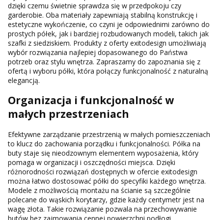
dzięki czemu świetnie sprawdza się w przedpokoju czy
garderobie. Oba materiały zapewniają stabilną konstrukcję i
estetyczne wykończenie, co czyni je odpowiednimi zarówno do
prostych półek, jak i bardziej rozbudowanych modeli, takich jak
szafki z siedziskiem. Produkty z oferty exitodesign umożliwiają
wybór rozwiązania najlepiej dopasowanego do Państwa
potrzeb oraz stylu wnętrza. Zapraszamy do zapoznania się z
ofertą i wyboru półki, która połączy funkcjonalność z naturalną
elegancją.
Organizacja i funkcjonalność w
małych przestrzeniach
Efektywne zarządzanie przestrzenią w małych pomieszczeniach
to klucz do zachowania porządku i funkcjonalności. Półka na
buty staje się nieodzownym elementem wyposażenia, który
pomaga w organizacji i oszczędności miejsca. Dzięki
różnorodności rozwiązań dostępnych w ofercie exitodesign
można łatwo dostosować półki do specyfiki każdego wnętrza.
Modele z możliwością montażu na ścianie są szczególnie
polecane do wąskich korytarzy, gdzie każdy centymetr jest na
wagę złota. Takie rozwiązanie pozwala na przechowywanie
butów bez zajmowania cennej powierzchni podłogi.