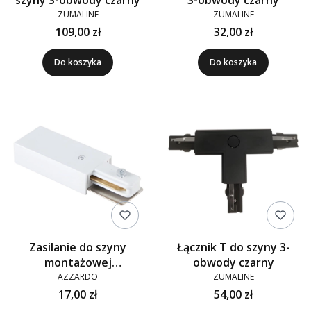
szyny 3-obwody czarny
3-obwody czarny
ZUMALINE
ZUMALINE
109,00 zł
32,00 zł
Do koszyka
Do koszyka
Zasilanie do szyny
Łącznik T do szyny 3-
montażowej
obwody czarny
jednofazowej 1LINE biały
AZZARDO
ZUMALINE
17,00 zł
54,00 zł