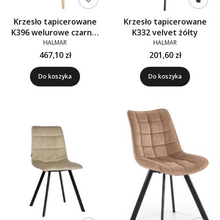
Krzesło tapicerowane
Krzesło tapicerowane
K396 welurowe czarne,
K332 velvet żółty
stelaż naturalny
HALMAR
HALMAR
467,10 zł
201,60 zł
Do koszyka
Do koszyka