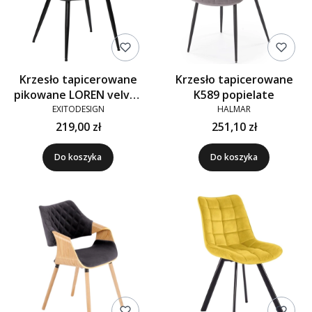
Krzesło tapicerowane
Krzesło tapicerowane
pikowane LOREN velvet
K589 popielate
czarne G-77
EXITODESIGN
HALMAR
219,00 zł
251,10 zł
Do koszyka
Do koszyka