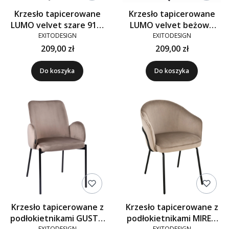
Krzesło tapicerowane
Krzesło tapicerowane
LUMO velvet szare 910-
LUMO velvet beżowe
03
910-01
EXITODESIGN
EXITODESIGN
209,00 zł
209,00 zł
Do koszyka
Do koszyka
Krzesło tapicerowane z
Krzesło tapicerowane z
podłokietnikami GUSTO
podłokietnikami MIREA
EXITODESIGN
EXITODESIGN