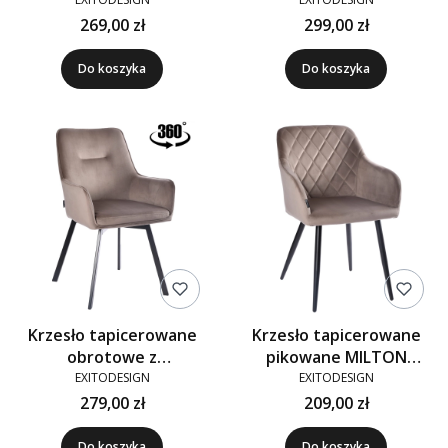
velvet brązowe G-71
velvet brązowe G-74
269,00 zł
299,00 zł
Do koszyka
Do koszyka
Krzesło tapicerowane
Krzesło tapicerowane
obrotowe z
pikowane MILTON
podłokietnikami SWEN
velvet brązowe G-71
EXITODESIGN
EXITODESIGN
velvet brązowe G-71
279,00 zł
209,00 zł
Do koszyka
Do koszyka