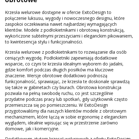
Krzesła welurowe dostępne w ofercie ExitoDesign to
połączenie luksusu, wygody i nowoczesnego designu, które
zaspokoi oczekiwania nawet najbardziej wymagających
klientów. Modele z podłokietnikami i obrotową konstrukcją,
wykończone subtelnymi przeszyciami i eleganckim pikowaniem,
to kwintesencja stylu i funkcjonalności.
Krzesła welurowe z podłokietnikami to rozwiązanie dla osób
ceniących wygodę. Podłokietniki zapewniają dodatkowe
wsparcie, co czyni te krzesła idealnym wyborem do jadalni,
gdzie komfort podczas długich posiłków ma kluczowe
znaczenie. Wersje obrotowe dodatkowo podnoszą
funkcjonalność, sprawiając, że krzesła te doskonale sprawdzą
się także w gabinetach czy biurach. Obrotowa konstrukcja
pozwala na pełną swobodę ruchu, co jest szczególnie
przydatne podczas pracy lub spotkań, gdy użytkownik często
przemieszcza się po pomieszczeniu. W ExitoDesign
przygotowaliśmy dla naszych klientów modele z obrotowym
mechanizmem, które łączą w sobie ergonomię z eleganckim
wyglądem, idealnie wpisując się w przestrzenie zarówno
domowe, jak i komercyjne.
Dodatkowym atutem krzeseł welurowych z oferty ExitoDesign