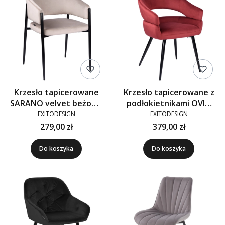
Krzesło tapicerowane
Krzesło tapicerowane z
SARANO velvet beżowe
podłokietnikami OVIO
G-09
velvet bordowe G-102
EXITODESIGN
EXITODESIGN
279,00 zł
379,00 zł
Do koszyka
Do koszyka