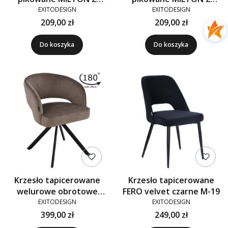
velvet czarne G-77
velvet beżowe G-09
EXITODESIGN
EXITODESIGN
209,00 zł
209,00 zł
Do koszyka
Do koszyka
Krzesło tapicerowane
Krzesło tapicerowane
welurowe obrotowe
FERO velvet czarne M-19
kubełkowe MELTON
EXITODESIGN
EXITODESIGN
brązowe G-108-71
399,00 zł
249,00 zł