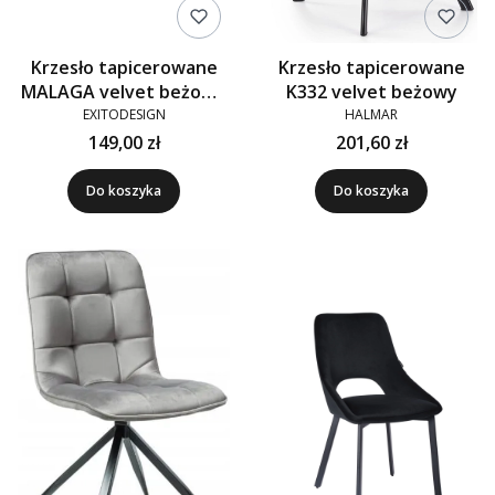
Krzesło tapicerowane
Krzesło tapicerowane
MALAGA velvet beżowe
K332 velvet beżowy
G-104
EXITODESIGN
HALMAR
149,00 zł
201,60 zł
Do koszyka
Do koszyka