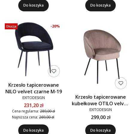
Do koszyka
Do koszyka
-20%
Okazja
Krzesło tapicerowane
NILO velvet czarne M-19
Krzesło tapicerowane
EXITODESIGN
kubełkowe OTILO velvet
231,20 zł
brązowe G-71
EXITODESIGN
Cena regularna:
289,00 zł
299,00 zł
Najniższa cena:
269,00 zł
Do koszyka
Do koszyka