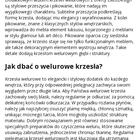
są stylowe przeszycia i pikowanie, które nadają im
wyjątkowego charakteru. Subtelne przeszycia podkreślają
formę krzesła, dodając mu elegancji i wyrafinowania. Z kolei
pikowanie, znane z klasycznych stylów wnętrzarskich,
wprowadza do mebla element luksusu, kojarzonego z meblami
w stylu glamour lub art déco. Pikowane oparcia czy siedziska
sprawiają, że krzesło staje się nie tylko funkcjonalnym meblem,
ale także dekoracyjnym elementem wystroju wnętrza. Takie
detale dodają krzesłom welurowym głębi i struktury.
Jak dbać o welurowe krzesła?
Krzesła welurowe to elegancki i stylowy dodatek do każdego
wnętrza, który przy odpowiedniej pielęgnacji zachwyca swoim
wyglądem przez długie lata. Aby Państwa welurowe krzesła
zachowały swój blask, należy regularnie je odkurzać za pomocą
delikatnej końcówki odkurzacza. W przypadku rozlania płynów,
należy jak najszybciej osuszyć plamę miękką, chłonną szmatką,
unikając mocnego tarcia, które mogłoby uszkodzić strukturę
materiału. Dobrym rozwiązaniem jest również stosowanie
specjalnych preparatów do czyszczenia weluru, które skutecznie
usuwają zabrudzenia, jednocześnie chroniąc tkaninę. Regularna
pielęgnacja krzeseł welurowych jest kluczowa dla utrzymania