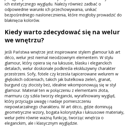
ich estetycznego wyglądu. Należy również zadbać o
odpowiednie warunki ich przechowywania, unikać
bezpośredniego nasłonecznienia, które mogłoby prowadzić do
blaknięcia kolorów.
Kiedy warto zdecydować się na welur
we wnętrzu?
Jeśli Państwa wnętrze jest inspirowane stylem glamour lub art
déco, welur jest niemal nieodzownym elementem. W stylu
glamour, który opiera się na luksusie, blasku i eleganckich
detalach, welur doskonale podkreśla ekskluzywny charakter
przestrzeni. Sofy, fotele czy krzesła tapicerowane welurem w
głębokich odcieniach, takich jak butelkowa zieleń, granat,
burgund czy złocisty beż, idealnie wkomponowują się w styl
glamour. Materiał ten w połączeniu z elementami złota,
marmuru czy szkła tworzy elegancki, wyrafinowany wygląd,
który przyciąga uwagę i nadaje pomieszczeniu
niepowtarzalnego charakteru. W art déco, gdzie dominują
geometryczne wzory, bogata kolorystyka i luksusowe materiały,
welur pełni równie ważną funkcję, tworząc wnętrza o
eleganckim, ale i klasycznym wyglądzie.