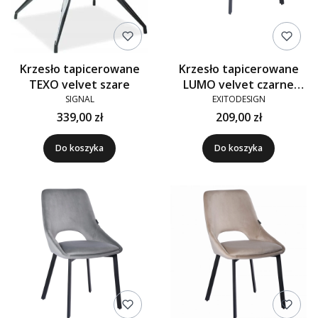
Krzesło tapicerowane
Krzesło tapicerowane
TEXO velvet szare
LUMO velvet czarne
910-20
SIGNAL
EXITODESIGN
339,00 zł
209,00 zł
Do koszyka
Do koszyka