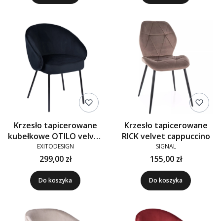
Krzesło tapicerowane
Krzesło tapicerowane
kubełkowe OTILO velvet
RICK velvet cappuccino
czarne G-77
EXITODESIGN
SIGNAL
299,00 zł
155,00 zł
Do koszyka
Do koszyka