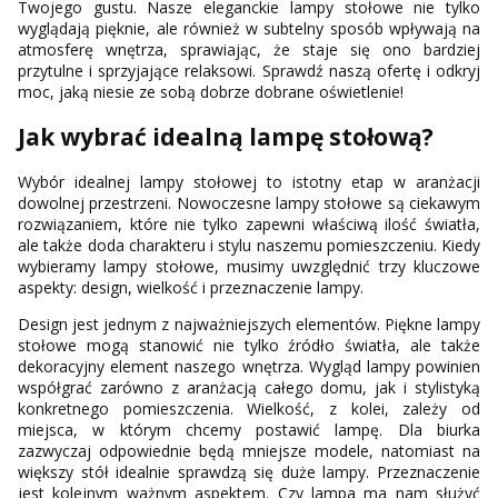
Twojego gustu. Nasze eleganckie lampy stołowe nie tylko
wyglądają pięknie, ale również w subtelny sposób wpływają na
atmosferę wnętrza, sprawiając, że staje się ono bardziej
przytulne i sprzyjające relaksowi. Sprawdź naszą ofertę i odkryj
moc, jaką niesie ze sobą dobrze dobrane oświetlenie!
Jak wybrać idealną lampę stołową?
Wybór idealnej lampy stołowej to istotny etap w aranżacji
dowolnej przestrzeni. Nowoczesne lampy stołowe są ciekawym
rozwiązaniem, które nie tylko zapewni właściwą ilość światła,
ale także doda charakteru i stylu naszemu pomieszczeniu. Kiedy
wybieramy lampy stołowe, musimy uwzględnić trzy kluczowe
aspekty: design, wielkość i przeznaczenie lampy.
Design jest jednym z najważniejszych elementów. Piękne lampy
stołowe mogą stanowić nie tylko źródło światła, ale także
dekoracyjny element naszego wnętrza. Wygląd lampy powinien
współgrać zarówno z aranżacją całego domu, jak i stylistyką
konkretnego pomieszczenia. Wielkość, z kolei, zależy od
miejsca, w którym chcemy postawić lampę. Dla biurka
zazwyczaj odpowiednie będą mniejsze modele, natomiast na
większy stół idealnie sprawdzą się duże lampy. Przeznaczenie
jest kolejnym ważnym aspektem. Czy lampa ma nam służyć