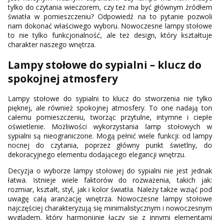
tylko do czytania wieczorem, czy też ma być głównym źródłem
światła w pomieszczeniu? Odpowiedź na to pytanie pozwoli
nam dokonać właściwego wyboru. Nowoczesne lampy stołowe
to nie tylko funkcjonalność, ale też design, który kształtuje
charakter naszego wnętrza.
Lampy stołowe do sypialni – klucz do
spokojnej atmosfery
Lampy stołowe do sypialni to klucz do stworzenia nie tylko
pięknej, ale również spokojnej atmosfery. To one nadają ton
całemu pomieszczeniu, tworząc przytulne, intymne i ciepłe
oświetlenie. Możliwości wykorzystania lamp stołowych w
sypialni są nieograniczone. Mogą pełnić wiele funkcji: od lampy
nocnej do czytania, poprzez główny punkt świetlny, do
dekoracyjnego elementu dodającego elegancji wnętrzu.
Decyzja o wyborze lampy stołowej do sypialni nie jest jednak
łatwa. Istnieje wiele faktorów do rozważenia, takich jak:
rozmiar, kształt, styl, jak i kolor światła. Należy także wziąć pod
uwagę całą aranżację wnętrza. Nowoczesne lampy stołowe
najczęściej charakteryzują się minimalistycznym i nowoczesnym
wyglądem, który harmonijnie łączy się z innymi elementami