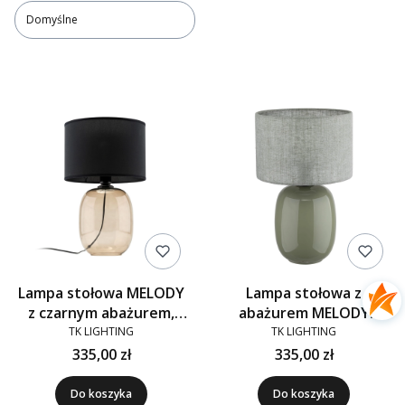
Domyślne
Lista produktów
Lampa stołowa MELODY
Lampa stołowa z
z czarnym abażurem,
abażurem MELODY
podstawa szklana
szklana zielona
TK LIGHTING
TK LIGHTING
bursztynowa
335,00 zł
335,00 zł
Do koszyka
Do koszyka