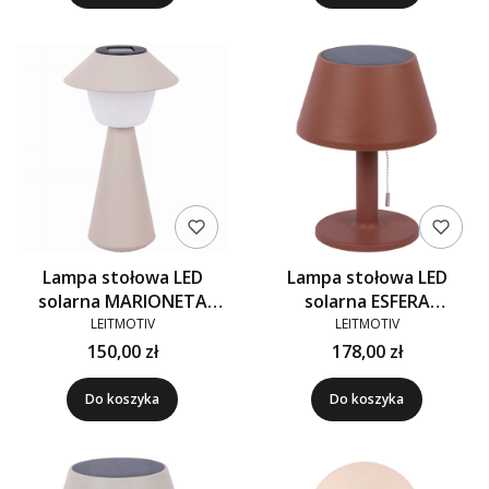
Lampa stołowa LED
Lampa stołowa LED
solarna MARIONETA
solarna ESFERA
szara
czerwona
LEITMOTIV
LEITMOTIV
150,00 zł
178,00 zł
Do koszyka
Do koszyka