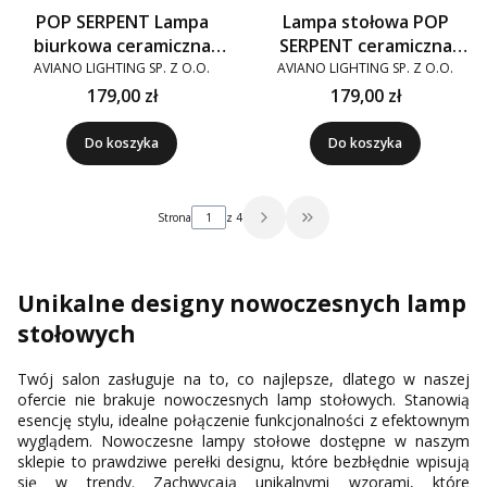
POP SERPENT Lampa
Lampa stołowa POP
biurkowa ceramiczna
SERPENT ceramiczna
czerwień malinowa
vanilla
AVIANO LIGHTING SP. Z O.O.
AVIANO LIGHTING SP. Z O.O.
179,00 zł
179,00 zł
Do koszyka
Do koszyka
Strona
z 4
Przejdź do ostatniej strony 
Unikalne designy nowoczesnych lamp
stołowych
Twój salon zasługuje na to, co najlepsze, dlatego w naszej
ofercie nie brakuje nowoczesnych lamp stołowych. Stanowią
esencję stylu, idealne połączenie funkcjonalności z efektownym
wyglądem. Nowoczesne lampy stołowe dostępne w naszym
sklepie to prawdziwe perełki designu, które bezbłędnie wpisują
się w trendy. Zachwycają unikalnymi wzorami, które