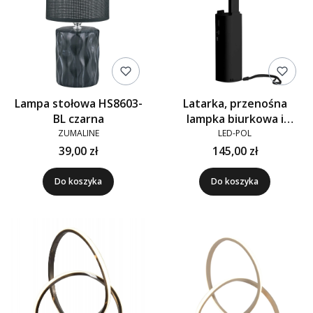
Lampa stołowa HS8603-
Latarka, przenośna
BL czarna
lampka biurkowa i
power bank MENSA
ZUMALINE
LED-POL
39,00 zł
145,00 zł
Do koszyka
Do koszyka