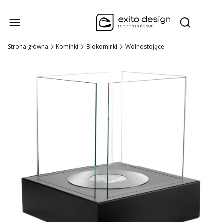
Produk
Otwórz wysz
Strona główna
Kominki
Biokominki
Wolnostojące