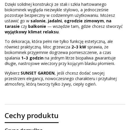
Dzięki solidnej konstrukcji ze stali i szkła hartowanego
biokominek wygląda niezwykle stylowo, a jednocześnie
pozostaje bezpieczny w codziennym użytkowaniu. Możesz
ustawić go w
salonie
,
jadalni
,
ogrodzie zimowym
,
na
tarasie
czy
balkonie
— wszędzie tam, gdzie chcesz stworzyć
wyjątkowy klimat relaksu
.
To dekoracja, która pełni nie tylko funkcję estetyczną, ale
również praktyczną. Moc grzewcza
2–3 kW
sprawia, że
biokominek przyjemnie dogrzewa pomieszczenie, a czas
spalania
1–3 godzin
na jednym litrze biopaliwa gwarantuje
długie, nastrojowe wieczory przy kojącym blasku płomieni.
Wybierz
SUNSET GARDEN
, jeśli chcesz dodać swojej
przestrzeni elegancji, nowoczesnego charakteru i przytulnej
atmosfery, którą tworzy tylko żywy, ciepły ogień.
Cechy produktu