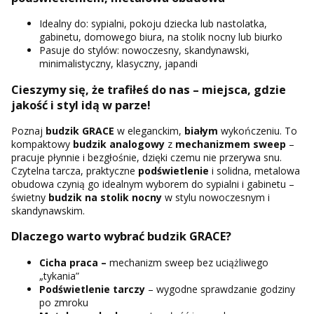
Idealny do: sypialni, pokoju dziecka lub nastolatka,
gabinetu, domowego biura, na stolik nocny lub biurko
Pasuje do stylów: nowoczesny, skandynawski,
minimalistyczny, klasyczny, japandi
Cieszymy się, że trafiłeś do nas – miejsca, gdzie
jakość i styl idą w parze!
Poznaj
budzik GRACE
w eleganckim,
białym
wykończeniu. To
kompaktowy
budzik analogowy
z
mechanizmem sweep
–
pracuje płynnie i bezgłośnie, dzięki czemu nie przerywa snu.
Czytelna tarcza, praktyczne
podświetlenie
i solidna, metalowa
obudowa czynią go idealnym wyborem do sypialni i gabinetu –
świetny
budzik na stolik nocny
w stylu nowoczesnym i
skandynawskim.
Dlaczego warto wybrać budzik GRACE?
Cicha praca –
mechanizm sweep bez uciążliwego
„tykania”
Podświetlenie tarczy
– wygodne sprawdzanie godziny
po zmroku