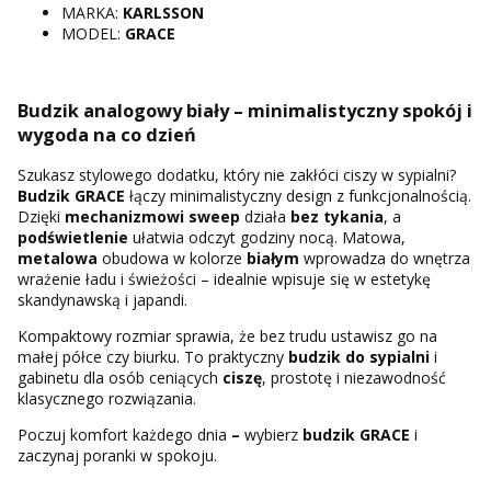
MARKA:
KARLSSON
MODEL:
GRACE
Budzik analogowy biały – minimalistyczny spokój i
wygoda na co dzień
Szukasz stylowego dodatku, który nie zakłóci ciszy w sypialni?
Budzik GRACE
łączy minimalistyczny design z funkcjonalnością.
Dzięki
mechanizmowi sweep
działa
bez tykania
, a
podświetlenie
ułatwia odczyt godziny nocą. Matowa,
metalowa
obudowa w kolorze
białym
wprowadza do wnętrza
wrażenie ładu i świeżości – idealnie wpisuje się w estetykę
skandynawską i japandi.
Kompaktowy rozmiar sprawia, że bez trudu ustawisz go na
małej półce czy biurku. To praktyczny
budzik do sypialni
i
gabinetu dla osób ceniących
ciszę
, prostotę i niezawodność
klasycznego rozwiązania.
Poczuj komfort każdego dnia
–
wybierz
budzik GRACE
i
zaczynaj poranki w spokoju.