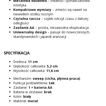
Metalowa obudowa
– trwałość i ponadczasowa
estetyka
Kompaktowe wymiary
– zmieści się nawet na
niewielkim stoliku nocnym
Czytelna tarcza
– szybki odczyt czasu z dalszej
odległości
Zasilanie AA
– prosta, niezawodna eksploatacja
Uniwersalny design
– pasuje do nowoczesnych,
skandynawskich i japandi aranżacji
SPECYFIKACJA
Średnica:
11 cm
Głębokość całkowita:
5,2 cm
Wysokość całkowita:
11,6 cm
Mechanizm:
sweep (cicha, płynna praca)
Funkcja podświetlenia:
tak
Zasilanie:
1 × bateria AA
Bateria w zestawie:
brak
Kolor:
biały
Materiał:
metal