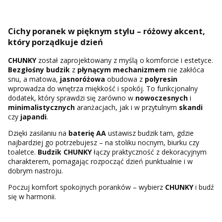
Cichy poranek w pięknym stylu – różowy akcent,
który porządkuje dzień
CHUNKY
został zaprojektowany z myślą o komforcie i estetyce.
Bezgłośny budzik
z
płynącym mechanizmem
nie zakłóca
snu, a matowa,
jasnoróżowa
obudowa z
polyresin
wprowadza do wnętrza miękkość i spokój. To funkcjonalny
dodatek, który sprawdzi się zarówno w
nowoczesnych
i
minimalistycznych
aranżacjach, jak i w przytulnym
skandi
czy
japandi
.
Dzięki zasilaniu na
baterię AA
ustawisz budzik tam, gdzie
najbardziej go potrzebujesz – na stoliku nocnym, biurku czy
toaletce.
Budzik CHUNKY
łączy praktyczność z dekoracyjnym
charakterem, pomagając rozpocząć dzień punktualnie i w
dobrym nastroju.
Poczuj komfort spokojnych poranków – wybierz
CHUNKY
i budź
się w harmonii.