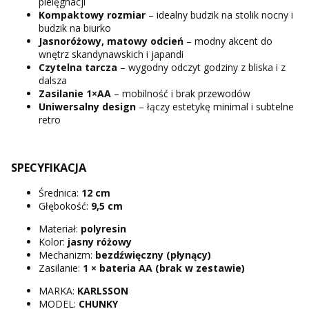
pielęgnacji
Kompaktowy rozmiar
– idealny budzik na stolik nocny i
budzik na biurko
Jasnoróżowy, matowy odcień
– modny akcent do
wnętrz skandynawskich i japandi
Czytelna tarcza
– wygodny odczyt godziny z bliska i z
dalsza
Zasilanie 1×AA
– mobilność i brak przewodów
Uniwersalny design
– łączy estetykę minimal i subtelne
retro
SPECYFIKACJA
Średnica:
12 cm
Głębokość:
9,5 cm
Materiał:
polyresin
Kolor:
jasny różowy
Mechanizm:
bezdźwięczny (płynący)
Zasilanie:
1 × bateria AA (brak w zestawie)
MARKA:
KARLSSON
MODEL:
CHUNKY