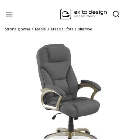
Produk
Otwórz wysz
Strona główna
Meble
Krzesła i fotele biurowe