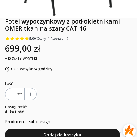
Fotel wypoczynkowy z podłokietnikami
OMER tkanina szary CAT-16
5.00
(Oceny: 1 Recenzje: 1)
699,00 zł
+ KOSZTY WYSYŁKI
Czas wysyłki:
24 godziny
Ilość
szt.
Dostępność:
duża ilość
Producent:
exitodesign
Dodaj do koszyka