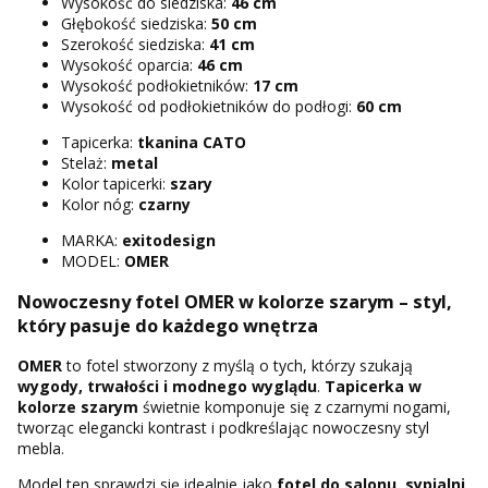
Wysokość do siedziska:
46 cm
Głębokość siedziska:
50 cm
Szerokość siedziska:
41 cm
Wysokość oparcia:
46 cm
Wysokość podłokietników:
17 cm
Wysokość od podłokietników do podłogi:
60 cm
Tapicerka:
tkanina CATO
Stelaż:
metal
Kolor tapicerki:
szary
Kolor nóg:
czarny
MARKA:
exitodesign
MODEL:
OMER
Nowoczesny fotel OMER w kolorze szarym – styl,
który pasuje do każdego wnętrza
OMER
to fotel stworzony z myślą o tych, którzy szukają
wygody, trwałości i modnego wyglądu
.
Tapicerka w
kolorze szarym
świetnie komponuje się z czarnymi nogami,
tworząc elegancki kontrast i podkreślając nowoczesny styl
mebla.
Model ten sprawdzi się idealnie jako
fotel do salonu
,
sypialni
,