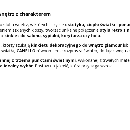
wnętrz z charakterem
zdoba wnętrz, w których liczy się
estetyka, ciepło światła i po
niem szklanych kloszy, tworząc unikalne połączenie
stylu retro z
ako
kinkiet do salonu, sypialni, korytarza czy holu
.
, którzy szukają
kinkietu dekoracyjnego do wnętrz glamour
lub
 światła,
CANELLO
równomiernie rozprasza światło, dodając wnętrzom
iennej z trzema punktami świetlnymi
, wykonanej z trwałych mat
o idealny wybór
. Postaw na jakość, która przyciąga wzrok!