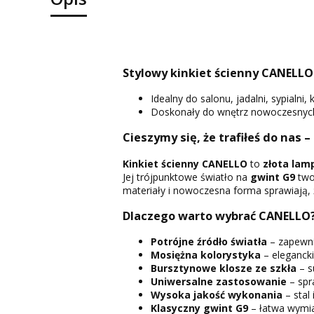
Stylowy kinkiet ścienny CANELLO 
Idealny do salonu, jadalni, sypialn
Doskonały do wnętrz nowoczesnych,
Cieszymy się, że trafiłeś do nas –
Kinkiet ścienny CANELLO
to
złota lam
Jej trójpunktowe światło na
gwint G9
two
materiały i nowoczesna forma sprawiają, że
Dlaczego warto wybrać CANELLO
Potrójne źródło światła
– zapewnia
Mosiężna kolorystyka
– eleganck
Bursztynowe klosze ze szkła
– s
Uniwersalne zastosowanie
– spr
Wysoka jakość wykonania
– stal
Klasyczny gwint G9
– łatwa wymia