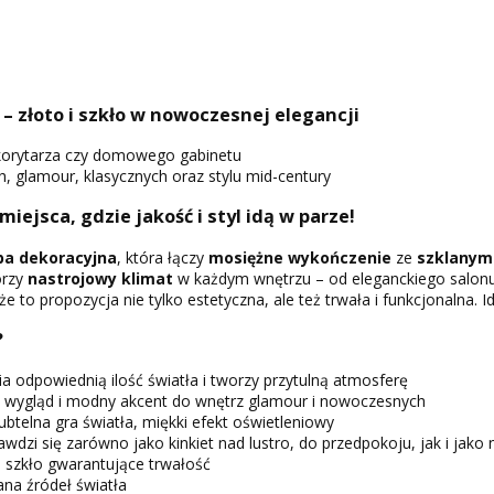
– złoto i szkło w nowoczesnej elegancji
i, korytarza czy domowego gabinetu
 glamour, klasycznych oraz stylu mid-century
 miejsca, gdzie jakość i styl idą w parze!
pa dekoracyjna
, która łączy
mosiężne wykończenie
ze
szklanym
rzy
nastrojowy klimat
w każdym wnętrzu – od eleganckiego salonu p
 to propozycja nie tylko estetyczna, ale też trwała i funkcjonalna. Id
?
 odpowiednią ilość światła i tworzy przytulną atmosferę
i wygląd i modny akcent do wnętrz glamour i nowoczesnych
ubtelna gra światła, miękki efekt oświetleniowy
awdzi się zarówno jako kinkiet nad lustro, do przedpokoju, jak i jak
 i szkło gwarantujące trwałość
na źródeł światła