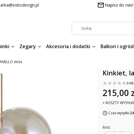
arka@exitodesign.pl
Napisz do nas!
inki
Zegary
Akcesoria i dodatki
Balkon i ogród
CANELLO złota
Kinkiet, 
0.00
215,00 z
+ KOSZTY WYSYŁKI
Czas wysyłki:
24
Ilość