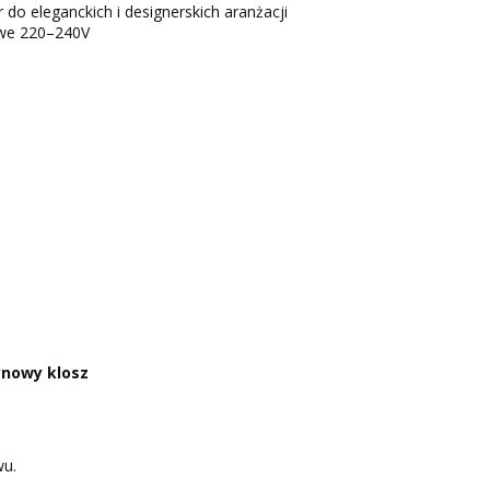
 do eleganckich i designerskich aranżacji
we 220–240V
ynowy klosz
wu.