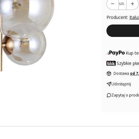
szt.
Producent:
Italu
Kup te
Szybkie pła
Dostawa
od 7
Udostępnij
Zapytaj o prod