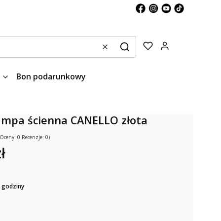
Produkty w kos
Wyczyść
Szukaj
Bon podarunkowy
lampa ścienna CANELLO złota
(Oceny: 0 Recenzje: 0)
ł
 godziny