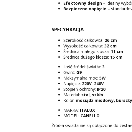
Efektowny design
– idealny wybór
Bezpieczne napięcie
– standardo
SPECYFIKACJA
Szerokość całkowita:
26 cm
Wysokość całkowita:
32 cm
Średnica małego klosza:
11 cm
Średnica dużego klosza:
15 cm
Ilość źródeł światła:
3
Gwint:
G9
Maksymalna moc:
5W
Napięcie:
220V–240V
Stopień ochrony:
IP20
Materiał:
stal, szkło
Kolor:
mosiądz miodowy, burszt
MARKA:
ITALUX
MODEL:
CANELLO
Źródła światła nie są dołączone do zesta