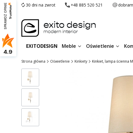
30 dni na zwrot
+48 885 520 521
dobram
SPRAWDŹ OPINIE
EXITODESIGN
Meble
Oświetlenie
Kom
4.9
Strona główna
Oświetlenie
Kinkiety
Kinkiet, lampa ścienna 