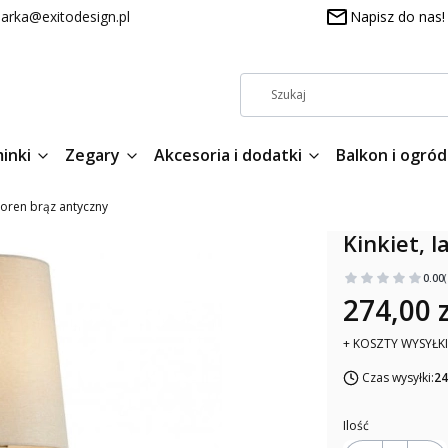
arka@exitodesign.pl
Napisz do nas!
inki
Zegary
Akcesoria i dodatki
Balkon i ogród
Moren brąz antyczny
Kinkiet, 
0.00
274,00 z
+ KOSZTY WYSYŁKI
Czas wysyłki:
24
Ilość