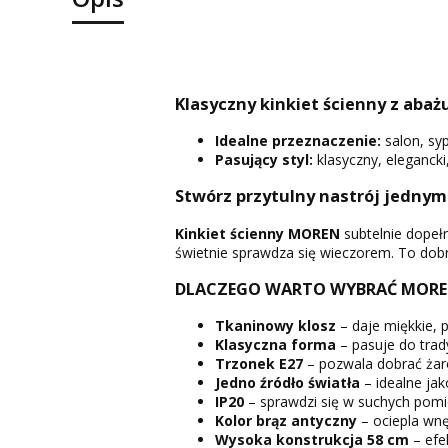
Klasyczny kinkiet ścienny z abaż
Idealne przeznaczenie:
salon, sypi
Pasujący styl:
klasyczny, elegancki,
Stwórz przytulny nastrój jednym
Kinkiet ścienny
MOREN
subtelnie dopełn
świetnie sprawdza się wieczorem. To dobr
DLACZEGO WARTO WYBRAĆ MORE
Tkaninowy klosz
– daje miękkie, 
Klasyczna forma
– pasuje do trad
Trzonek E27
– pozwala dobrać żar
Jedno źródło światła
– idealne jak
IP20
– sprawdzi się w suchych pomies
Kolor brąz antyczny
– ociepla wnę
Wysoka konstrukcja 58 cm
– efek