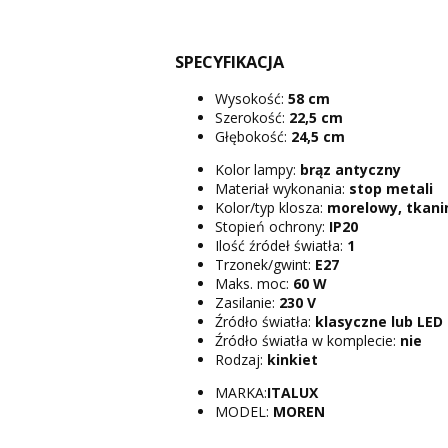
SPECYFIKACJA
Wysokość:
58 cm
Szerokość:
22,5 cm
Głębokość:
24,5 cm
Kolor lampy:
brąz antyczny
Materiał wykonania:
stop metali
Kolor/typ klosza:
morelowy, tkani
Stopień ochrony:
IP20
Ilość źródeł światła:
1
Trzonek/gwint:
E27
Maks. moc:
60 W
Zasilanie:
230 V
Źródło światła:
klasyczne lub LED
Źródło światła w komplecie:
nie
Rodzaj:
kinkiet
MARKA:
ITALUX
MODEL:
MOREN