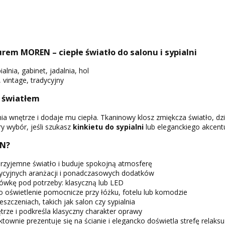
urem MOREN – ciepłe światło do salonu i sypialni
alnia, gabinet, jadalnia, hol
 vintage, tradycyjny
 światłem
ia wnętrze i dodaje mu ciepła. Tkaninowy klosz zmiękcza światło, d
y wybór, jeśli szukasz
kinkietu do sypialni
lub eleganckiego akcentu
N?
przyjemne światło i buduje spokojną atmosferę
ycyjnych aranżacji i ponadczasowych dodatków
ówkę pod potrzeby: klasyczną lub LED
o oświetlenie pomocnicze przy łóżku, fotelu lub komodzie
zczeniach, takich jak salon czy sypialnia
trze i podkreśla klasyczny charakter oprawy
townie prezentuje się na ścianie i elegancko doświetla strefę relaksu