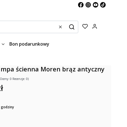
Produkty w kos
Wyczyść
Szukaj
Bon podarunkowy
lampa ścienna Moren brąz antyczny
(Oceny: 0 Recenzje: 0)
ł
 godziny