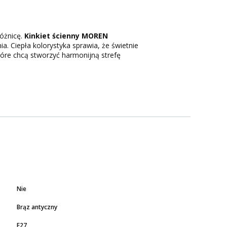
różnicę.
Kinkiet ścienny
MOREN
a. Ciepła kolorystyka sprawia, że świetnie
tóre chcą stworzyć harmonijną strefę
Nie
Brąz antyczny
E27