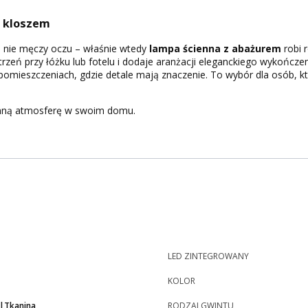
m kloszem
re nie męczy oczu – właśnie wtedy
lampa ścienna z abażurem
robi 
rzeń przy łóżku lub fotelu i dodaje aranżacji eleganckiego wykończeni
 pomieszczeniach, gdzie detale mają znaczenie. To wybór dla osób, k
emną atmosferę w swoim domu.
LED ZINTEGROWANY
KOLOR
l|Tkanina
RODZAJ GWINTU