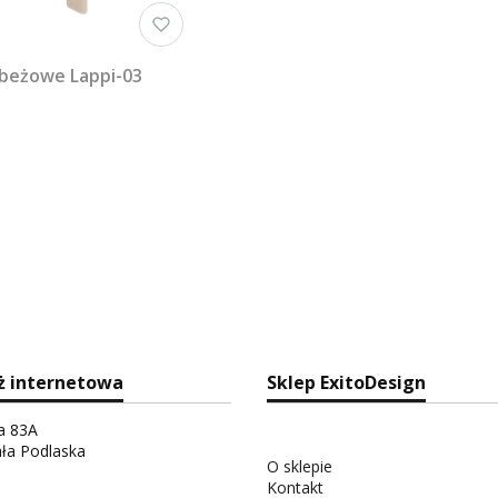
 beżowe Lappi-03
ż internetowa
Sklep ExitoDesign
ka 83A
ała Podlaska
O sklepie
Kontakt