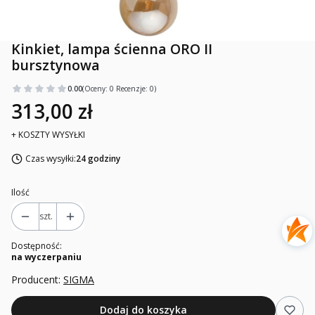
Kinkiet, lampa ścienna ORO II
bursztynowa
0.00
(Oceny: 0 Recenzje: 0)
313,00 zł
+ KOSZTY WYSYŁKI
Czas wysyłki:
24 godziny
Ilość
szt.
Dostępność:
na wyczerpaniu
Producent:
SIGMA
Dodaj do koszyka