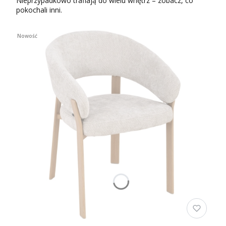
Nieprzypadkowo trafiają do wielu wnętrz – zobacz, co
pokochali inni.
Nowość