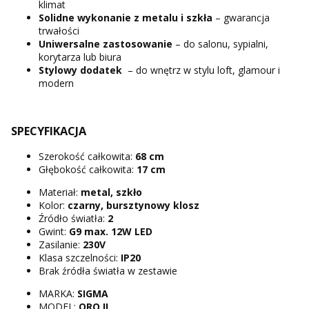
klimat
Solidne wykonanie z metalu i szkła
– gwarancja
trwałości
Uniwersalne zastosowanie
– do salonu, sypialni,
korytarza lub biura
Stylowy dodatek
– do wnętrz w stylu loft, glamour i
modern
SPECYFIKACJA
Szerokość całkowita:
68 cm
Głębokość całkowita:
17 cm
Materiał:
metal, szkło
Kolor:
czarny, bursztynowy klosz
Źródło światła:
2
Gwint:
G9 max. 12W LED
Zasilanie:
230V
Klasa szczelności:
IP20
Brak źródła światła w zestawie
MARKA:
SIGMA
MODEL:
ORO II