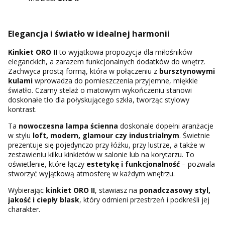
Elegancja i światło w idealnej harmonii
Kinkiet ORO II
to wyjątkowa propozycja dla miłośników
eleganckich, a zarazem funkcjonalnych dodatków do wnętrz.
Zachwyca prostą formą, która w połączeniu z
bursztynowymi
kulami
wprowadza do pomieszczenia przyjemne, miękkie
światło. Czarny stelaż o matowym wykończeniu stanowi
doskonałe tło dla połyskującego szkła, tworząc stylowy
kontrast.
Ta
nowoczesna lampa ścienna
doskonale dopełni aranżacje
w stylu
loft, modern, glamour czy industrialnym
. Świetnie
prezentuje się pojedynczo przy łóżku, przy lustrze, a także w
zestawieniu kilku kinkietów w salonie lub na korytarzu. To
oświetlenie, które łączy
estetykę i funkcjonalność
– pozwala
stworzyć wyjątkową atmosferę w każdym wnętrzu.
Wybierając
kinkiet ORO II
, stawiasz na
ponadczasowy styl,
jakość i ciepły blask
, który odmieni przestrzeń i podkreśli jej
charakter.