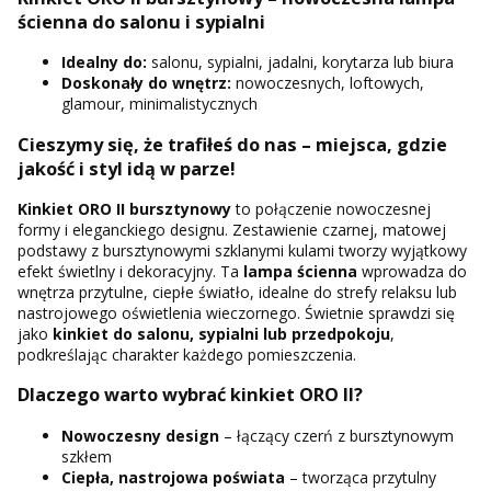
ścienna do salonu i sypialni
Idealny do:
salonu, sypialni, jadalni, korytarza lub biura
Doskonały do wnętrz:
nowoczesnych, loftowych,
glamour, minimalistycznych
Cieszymy się, że trafiłeś do nas – miejsca, gdzie
jakość i styl idą w parze!
Kinkiet ORO II bursztynowy
to połączenie nowoczesnej
formy i eleganckiego designu. Zestawienie czarnej, matowej
podstawy z bursztynowymi szklanymi kulami tworzy wyjątkowy
efekt świetlny i dekoracyjny. Ta
lampa ścienna
wprowadza do
wnętrza przytulne, ciepłe światło, idealne do strefy relaksu lub
nastrojowego oświetlenia wieczornego. Świetnie sprawdzi się
jako
kinkiet do salonu, sypialni lub przedpokoju
,
podkreślając charakter każdego pomieszczenia.
Dlaczego warto wybrać kinkiet ORO II?
Nowoczesny design
– łączący czerń z bursztynowym
szkłem
Ciepła, nastrojowa poświata
– tworząca przytulny