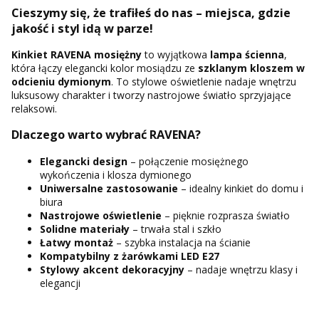
Cieszymy się, że trafiłeś do nas – miejsca, gdzie
jakość i styl idą w parze!
Kinkiet RAVENA mosiężny
to wyjątkowa
lampa ścienna
,
która łączy elegancki kolor mosiądzu ze
szklanym kloszem w
odcieniu dymionym
. To stylowe oświetlenie nadaje wnętrzu
luksusowy charakter i tworzy nastrojowe światło sprzyjające
relaksowi.
Dlaczego warto wybrać RAVENA?
Elegancki design
– połączenie mosiężnego
wykończenia i klosza dymionego
Uniwersalne zastosowanie
– idealny kinkiet do domu i
biura
Nastrojowe oświetlenie
– pięknie rozprasza światło
Solidne materiały
– trwała stal i szkło
Łatwy montaż
– szybka instalacja na ścianie
Kompatybilny z żarówkami LED E27
Stylowy akcent dekoracyjny
– nadaje wnętrzu klasy i
elegancji