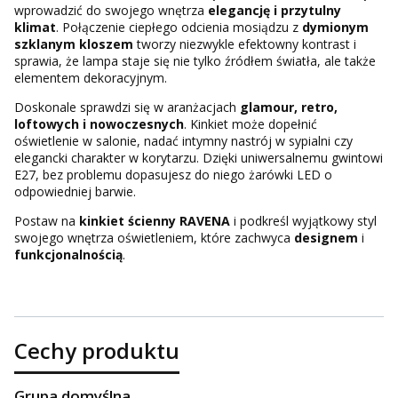
wprowadzić do swojego wnętrza
elegancję i przytulny
klimat
. Połączenie ciepłego odcienia mosiądzu z
dymionym
szklanym kloszem
tworzy niezwykle efektowny kontrast i
sprawia, że lampa staje się nie tylko źródłem światła, ale także
elementem dekoracyjnym.
Doskonale sprawdzi się w aranżacjach
glamour, retro,
loftowych i nowoczesnych
. Kinkiet może dopełnić
oświetlenie w salonie, nadać intymny nastrój w sypialni czy
elegancki charakter w korytarzu. Dzięki uniwersalnemu gwintowi
E27, bez problemu dopasujesz do niego żarówki LED o
odpowiedniej barwie.
Postaw na
kinkiet ścienny RAVENA
i podkreśl wyjątkowy styl
swojego wnętrza oświetleniem, które zachwyca
designem
i
funkcjonalnością
.
Cechy produktu
Grupa domyślna