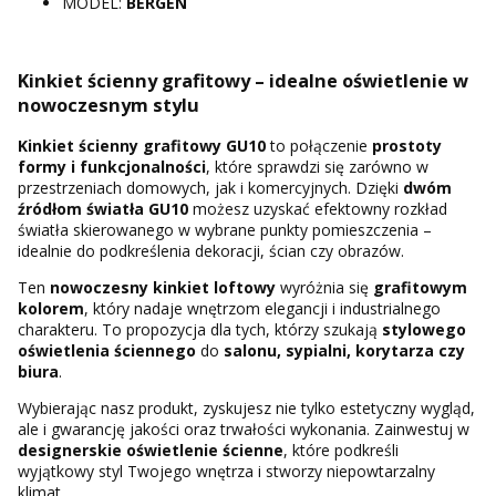
MODEL:
BERGEN
Kinkiet ścienny grafitowy – idealne oświetlenie w
nowoczesnym stylu
Kinkiet ścienny grafitowy GU10
to połączenie
prostoty
formy i funkcjonalności
, które sprawdzi się zarówno w
przestrzeniach domowych, jak i komercyjnych. Dzięki
dwóm
źródłom światła GU10
możesz uzyskać efektowny rozkład
światła skierowanego w wybrane punkty pomieszczenia –
idealnie do podkreślenia dekoracji, ścian czy obrazów.
Ten
nowoczesny kinkiet loftowy
wyróżnia się
grafitowym
kolorem
, który nadaje wnętrzom elegancji i industrialnego
charakteru. To propozycja dla tych, którzy szukają
stylowego
oświetlenia ściennego
do
salonu, sypialni, korytarza czy
biura
.
Wybierając nasz produkt, zyskujesz nie tylko estetyczny wygląd,
ale i gwarancję jakości oraz trwałości wykonania. Zainwestuj w
designerskie oświetlenie ścienne
, które podkreśli
wyjątkowy styl Twojego wnętrza i stworzy niepowtarzalny
klimat.