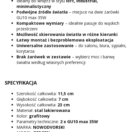
Idealny do wnętrz w stylu
loft, industrial,
minimalistyczny
Podwójne źródło światła
– miejsce na dwie żarówki
GU10 max 35W
Kompaktowe wymiary
– idealnie pasuje do wąskich
przestrzeni
Możliwość skierowania światła w różne kierunki
Łatwy montaż i bezproblemowa eksploatacja
Uniwersalne zastosowanie
– do salonu, biura, sypialni,
korytarza
Brak żarówek w zestawie
– wybierz moc i barwę
światła według własnych preferencji
SPECYFIKACJA
Szerokość całkowita:
11,5 cm
Głębokość całkowita:
7 cm
Wysokość całkowita:
23 cm
Materiał:
stal lakierowana
Kolor:
grafitowy
Parametry techniczne:
2 x GU10 max 35W
MARKA:
NOWODVORSKI