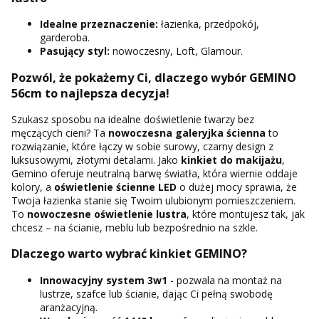
Idealne przeznaczenie:
łazienka, przedpokój,
garderoba.
Pasujący styl:
nowoczesny, Loft, Glamour.
Pozwól, że pokażemy Ci, dlaczego wybór GEMINO
56cm to najlepsza decyzja!
Szukasz sposobu na idealne doświetlenie twarzy bez
męczących cieni? Ta
nowoczesna galeryjka ścienna
to
rozwiązanie, które łączy w sobie surowy, czarny design z
luksusowymi, złotymi detalami. Jako
kinkiet do makijażu
,
Gemino oferuje neutralną barwę światła, która wiernie oddaje
kolory, a
oświetlenie ścienne LED
o dużej mocy sprawia, że
Twoja łazienka stanie się Twoim ulubionym pomieszczeniem.
To
nowoczesne oświetlenie lustra
, które montujesz tak, jak
chcesz – na ścianie, meblu lub bezpośrednio na szkle.
Dlaczego warto wybrać kinkiet GEMINO?
Innowacyjny system 3w1
- pozwala na montaż na
lustrze, szafce lub ścianie, dając Ci pełną swobodę
aranżacyjną.