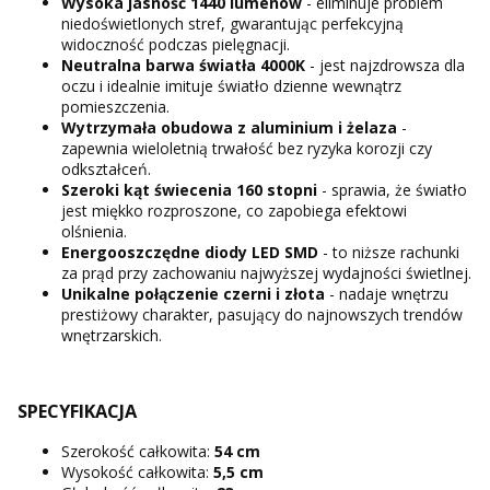
Wysoka jasność 1440 lumenów
- eliminuje problem
niedoświetlonych stref, gwarantując perfekcyjną
widoczność podczas pielęgnacji.
Neutralna barwa światła 4000K
- jest najzdrowsza dla
oczu i idealnie imituje światło dzienne wewnątrz
pomieszczenia.
Wytrzymała obudowa z aluminium i żelaza
-
zapewnia wieloletnią trwałość bez ryzyka korozji czy
odkształceń.
Szeroki kąt świecenia 160 stopni
- sprawia, że światło
jest miękko rozproszone, co zapobiega efektowi
olśnienia.
Energooszczędne diody LED SMD
- to niższe rachunki
za prąd przy zachowaniu najwyższej wydajności świetlnej.
Unikalne połączenie czerni i złota
- nadaje wnętrzu
prestiżowy charakter, pasujący do najnowszych trendów
wnętrzarskich.
SPECYFIKACJA
Szerokość całkowita:
54 cm
Wysokość całkowita:
5,5 cm