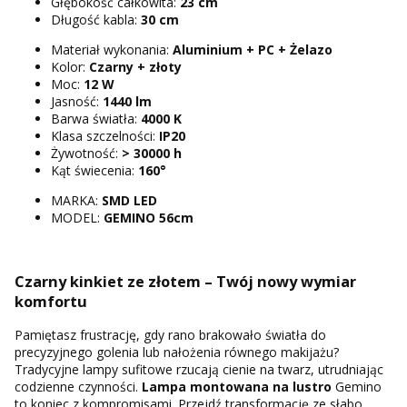
Głębokość całkowita:
23 cm
Długość kabla:
30 cm
Materiał wykonania:
Aluminium + PC + Żelazo
Kolor:
Czarny + złoty
Moc:
12 W
Jasność:
1440 lm
Barwa światła:
4000 K
Klasa szczelności:
IP20
Żywotność:
> 30000 h
Kąt świecenia:
160°
MARKA:
SMD LED
MODEL:
GEMINO 56cm
Czarny kinkiet ze złotem – Twój nowy wymiar
komfortu
Pamiętasz frustrację, gdy rano brakowało światła do
precyzyjnego golenia lub nałożenia równego makijażu?
Tradycyjne lampy sufitowe rzucają cienie na twarz, utrudniając
codzienne czynności.
Lampa montowana na lustro
Gemino
to koniec z kompromisami. Przejdź transformację ze słabo