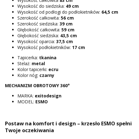
Wysokość całkowita
83 cm
Wysokość do siedziska:
49 cm
Wysokość od podłogi do podłokietników:
64,5 cm
Szerokość całkowita:
56 cm
Szerokość siedziska:
39 cm
Głębokość całkowita:
59 cm
Głębokość siedziska:
43,5 cm
Wysokość oparcia:
37,5 cm
Wysokość podłokietników:
17 cm
Tapicerka:
tkanina
Stelaż:
metal
Kolor tapicerki:
ecru
Kolor nóg:
czarny
MECHANIZM OBROTOWY 360°
MARKA:
exitodesign
MODEL:
ESMO
Postaw na komfort i design – krzesło ESMO spełni
Twoje oczekiwania