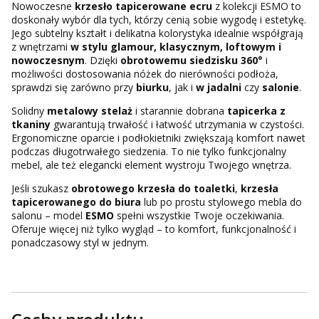
Nowoczesne
krzesło tapicerowane ecru
z kolekcji ESMO to
doskonały wybór dla tych, którzy cenią sobie wygodę i estetykę.
Jego subtelny kształt i delikatna kolorystyka idealnie współgrają
z wnętrzami
w stylu glamour, klasycznym, loftowym i
nowoczesnym
. Dzięki
obrotowemu siedzisku 360°
i
możliwości dostosowania nóżek do nierówności podłoża,
sprawdzi się zarówno przy
biurku
, jak i
w jadalni
czy
salonie
.
Solidny
metalowy stelaż
i starannie dobrana
tapicerka z
tkaniny
gwarantują trwałość i łatwość utrzymania w czystości.
Ergonomiczne oparcie i podłokietniki zwiększają komfort nawet
podczas długotrwałego siedzenia. To nie tylko funkcjonalny
mebel, ale też elegancki element wystroju Twojego wnętrza.
Jeśli szukasz
obrotowego krzesła do toaletki
,
krzesła
tapicerowanego do biura
lub po prostu stylowego mebla do
salonu – model
ESMO
spełni wszystkie Twoje oczekiwania.
Oferuje więcej niż tylko wygląd – to komfort, funkcjonalność i
ponadczasowy styl w jednym.