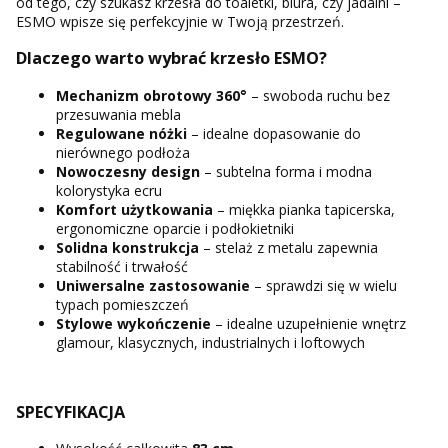
od tego, czy szukasz krzesła do toaletki, biura, czy jadalni –
ESMO wpisze się perfekcyjnie w Twoją przestrzeń.
Dlaczego warto wybrać krzesło ESMO?
Mechanizm obrotowy 360°
– swoboda ruchu bez
przesuwania mebla
Regulowane nóżki
– idealne dopasowanie do
nierównego podłoża
Nowoczesny design
– subtelna forma i modna
kolorystyka ecru
Komfort użytkowania
– miękka pianka tapicerska,
ergonomiczne oparcie i podłokietniki
Solidna konstrukcja
– stelaż z metalu zapewnia
stabilność i trwałość
Uniwersalne zastosowanie
– sprawdzi się w wielu
typach pomieszczeń
Stylowe wykończenie
– idealne uzupełnienie wnętrz
glamour, klasycznych, industrialnych i loftowych
SPECYFIKACJA