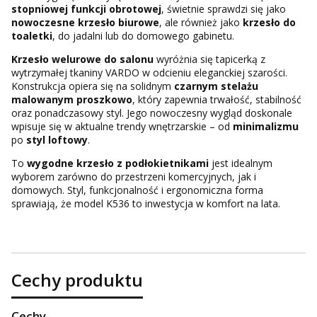
stopniowej funkcji obrotowej
, świetnie sprawdzi się jako
nowoczesne krzesło biurowe
, ale również jako
krzesło do
toaletki
, do jadalni lub do domowego gabinetu.
Krzesło welurowe do salonu
wyróżnia się tapicerką z
wytrzymałej tkaniny VARDO w odcieniu eleganckiej szarości.
Konstrukcja opiera się na solidnym
czarnym stelażu
malowanym proszkowo
, który zapewnia trwałość, stabilność
oraz ponadczasowy styl. Jego nowoczesny wygląd doskonale
wpisuje się w aktualne trendy wnętrzarskie – od
minimalizmu
po
styl loftowy
.
To
wygodne krzesło z podłokietnikami
jest idealnym
wyborem zarówno do przestrzeni komercyjnych, jak i
domowych. Styl, funkcjonalność i ergonomiczna forma
sprawiają, że model K536 to inwestycja w komfort na lata.
Cechy produktu
Cechy