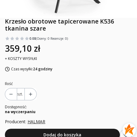
Krzesło obrotowe tapicerowane K536
tkanina szare
0.00
(Oceny: 0 Recenzje: 0)
359,10 zł
+ KOSZTY WYSYŁKI
Czas wysyłki:
24 godziny
Ilość
szt.
Dostępność:
na wyczerpaniu
Producent:
HALMAR
Dodaj do koszyka