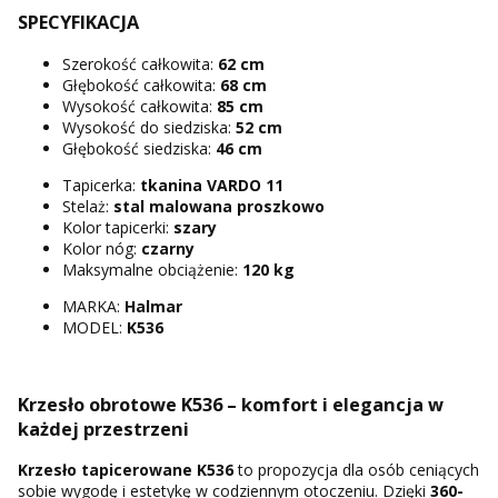
SPECYFIKACJA
Szerokość całkowita:
62 cm
Głębokość całkowita:
68 cm
Wysokość całkowita:
85 cm
Wysokość do siedziska:
52 cm
Głębokość siedziska:
46 cm
Tapicerka:
tkanina VARDO 11
Stelaż:
stal malowana proszkowo
Kolor tapicerki:
szary
Kolor nóg:
czarny
Maksymalne obciążenie:
120 kg
MARKA:
Halmar
MODEL:
K536
Krzesło obrotowe K536 – komfort i elegancja w
każdej przestrzeni
Krzesło tapicerowane K536
to propozycja dla osób ceniących
sobie wygodę i estetykę w codziennym otoczeniu. Dzięki
360-