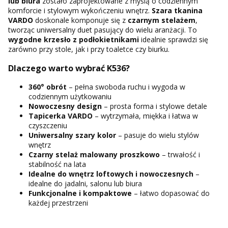
lub biura
zostało zaprojektowane z myślą o codziennym
komforcie i stylowym wykończeniu wnętrz.
Szara tkanina
VARDO
doskonale komponuje się z
czarnym stelażem
,
tworząc uniwersalny duet pasujący do wielu aranżacji. To
wygodne krzesło z podłokietnikami
idealnie sprawdzi się
zarówno przy stole, jak i przy toaletce czy biurku.
Dlaczego warto wybrać K536?
360° obrót
– pełna swoboda ruchu i wygoda w
codziennym użytkowaniu
Nowoczesny design
– prosta forma i stylowe detale
Tapicerka VARDO
– wytrzymała, miękka i łatwa w
czyszczeniu
Uniwersalny szary kolor
– pasuje do wielu stylów
wnętrz
Czarny stelaż malowany proszkowo
– trwałość i
stabilność na lata
Idealne do wnętrz loftowych i nowoczesnych
–
idealne do jadalni, salonu lub biura
Funkcjonalne i kompaktowe
– łatwo dopasować do
każdej przestrzeni