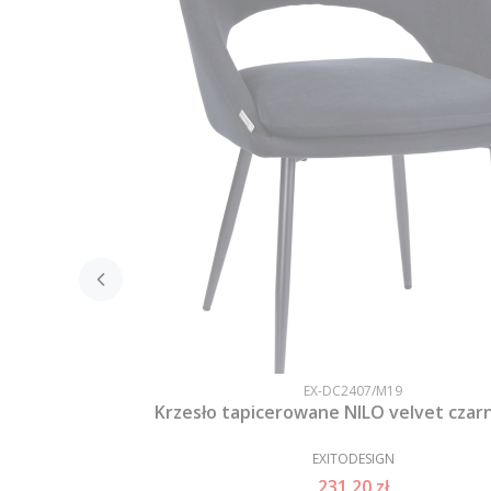
EX-DC2407/M19
Krzesło tapicerowane NILO velvet czar
EXITODESIGN
231,20 zł