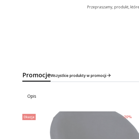
Przepraszamy, produkt, któreg
Promocje
Wszystkie produkty w promocji
Opis
-20%
Okazja