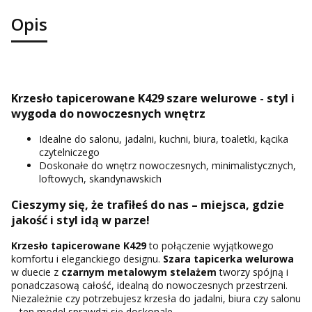
Opis
Krzesło tapicerowane K429 szare welurowe - styl i
wygoda do nowoczesnych wnętrz
Idealne do salonu, jadalni, kuchni, biura, toaletki, kącika
czytelniczego
Doskonałe do wnętrz nowoczesnych, minimalistycznych,
loftowych, skandynawskich
Cieszymy się, że trafiłeś do nas – miejsca, gdzie
jakość i styl idą w parze!
Krzesło tapicerowane K429
to połączenie wyjątkowego
komfortu i eleganckiego designu.
Szara tapicerka welurowa
w duecie z
czarnym metalowym stelażem
tworzy spójną i
ponadczasową całość, idealną do nowoczesnych przestrzeni.
Niezależnie czy potrzebujesz krzesła do jadalni, biura czy salonu
– ten model sprawdzi się doskonale.