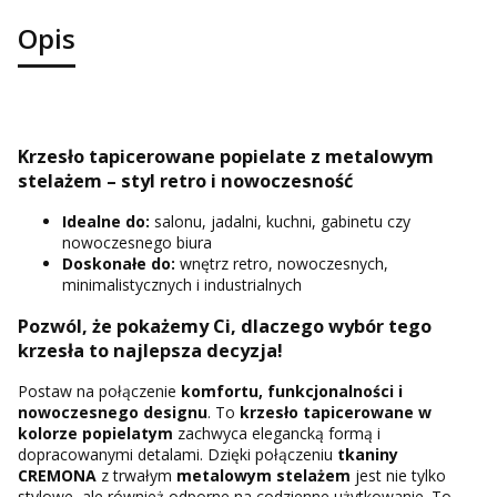
Opis
Krzesło tapicerowane popielate z metalowym
stelażem – styl retro i nowoczesność
Idealne do:
salonu, jadalni, kuchni, gabinetu czy
nowoczesnego biura
Doskonałe do:
wnętrz retro, nowoczesnych,
minimalistycznych i industrialnych
Pozwól, że pokażemy Ci, dlaczego wybór tego
krzesła to najlepsza decyzja!
Postaw na połączenie
komfortu, funkcjonalności i
nowoczesnego designu
. To
krzesło tapicerowane w
kolorze popielatym
zachwyca elegancką formą i
dopracowanymi detalami. Dzięki połączeniu
tkaniny
CREMONA
z trwałym
metalowym stelażem
jest nie tylko
stylowe, ale również odporne na codzienne użytkowanie. To