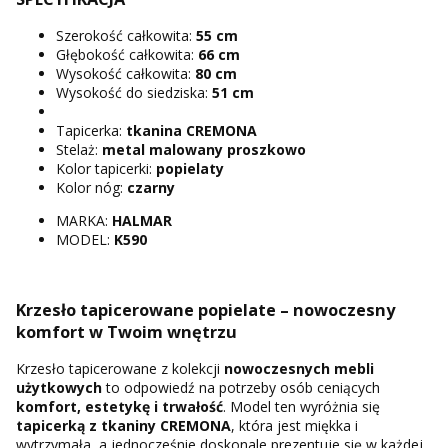
Szerokość całkowita:
55 cm
Głębokość całkowita:
66 cm
Wysokość całkowita:
80 cm
Wysokość do siedziska:
51 cm
Tapicerka:
tkanina CREMONA
Stelaż:
metal malowany proszkowo
Kolor tapicerki:
popielaty
Kolor nóg:
czarny
MARKA:
HALMAR
MODEL:
K590
Krzesło tapicerowane popielate – nowoczesny
komfort w Twoim wnętrzu
Krzesło tapicerowane z kolekcji
nowoczesnych mebli
użytkowych
to odpowiedź na potrzeby osób ceniących
komfort, estetykę i trwałość
. Model ten wyróżnia się
tapicerką z tkaniny CREMONA
, która jest miękka i
wytrzymała, a jednocześnie doskonale prezentuje się w każdej