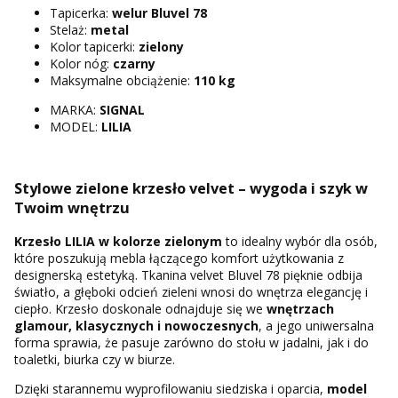
Tapicerka:
welur Bluvel 78
Stelaż:
metal
Kolor tapicerki:
zielony
Kolor nóg:
czarny
Maksymalne obciążenie:
110 kg
MARKA:
SIGNAL
MODEL:
LILIA
Stylowe zielone krzesło velvet – wygoda i szyk w
Twoim wnętrzu
Krzesło LILIA w kolorze zielonym
to idealny wybór dla osób,
które poszukują mebla łączącego komfort użytkowania z
designerską estetyką. Tkanina velvet Bluvel 78 pięknie odbija
światło, a głęboki odcień zieleni wnosi do wnętrza elegancję i
ciepło. Krzesło doskonale odnajduje się we
wnętrzach
glamour, klasycznych i nowoczesnych
, a jego uniwersalna
forma sprawia, że pasuje zarówno do stołu w jadalni, jak i do
toaletki, biurka czy w biurze.
Dzięki starannemu wyprofilowaniu siedziska i oparcia,
model