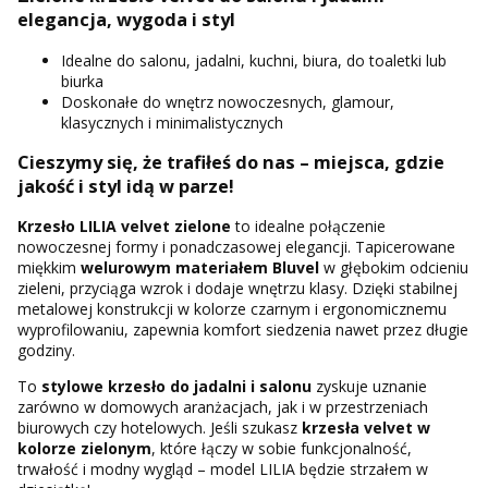
elegancja, wygoda i styl
Idealne do salonu, jadalni, kuchni, biura, do toaletki lub
biurka
Doskonałe do wnętrz nowoczesnych, glamour,
klasycznych i minimalistycznych
Cieszymy się, że trafiłeś do nas – miejsca, gdzie
jakość i styl idą w parze!
Krzesło LILIA velvet zielone
to idealne połączenie
nowoczesnej formy i ponadczasowej elegancji. Tapicerowane
miękkim
welurowym materiałem Bluvel
w głębokim odcieniu
zieleni, przyciąga wzrok i dodaje wnętrzu klasy. Dzięki stabilnej
metalowej konstrukcji w kolorze czarnym i ergonomicznemu
wyprofilowaniu, zapewnia komfort siedzenia nawet przez długie
godziny.
To
stylowe krzesło do jadalni i salonu
zyskuje uznanie
zarówno w domowych aranżacjach, jak i w przestrzeniach
biurowych czy hotelowych. Jeśli szukasz
krzesła velvet w
kolorze zielonym
, które łączy w sobie funkcjonalność,
trwałość i modny wygląd – model LILIA będzie strzałem w