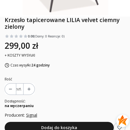
Krzesło tapicerowane LILIA velvet ciemny
zielony
0.00
(Oceny: 0 Recenzje: 0)
299,00 zł
+ KOSZTY WYSYŁKI
Czas wysyłki:
24 godziny
Ilość
szt.
Dostępność:
na wyczerpaniu
Producent:
Signal
Dodaj do koszyka