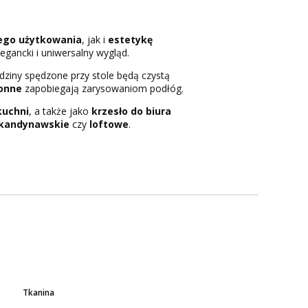
ego użytkowania
, jak i
estetykę
legancki i uniwersalny wygląd.
odziny spędzone przy stole będą czystą
onne
zapobiegają zarysowaniom podłóg.
kuchni
, a także jako
krzesło do biura
kandynawskie
czy
loftowe
.
Tkanina