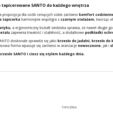
ło tapicerowane SANTO do każdego wnętrza
na propozycja dla osób ceniących sobie zarówno
komfort codzienn
a tapicerka
harmonijnie współgra z
czarnym stelażem
, tworząc e
otyku
, a ergonomiczny kształt siedziska sprawia, że nawet długie g
metalu
zapewnia trwałość i stabilność, a dodatkowe
podkładki ochr
SANTO doskonale sprawdzi się jako
krzesło do jadalni
,
krzesło do 
zasowa forma wpasuje się zarówno w aranżacje
nowoczesne
, jak i
s
krzesło SANTO i ciesz się stylem każdego dnia.
TAPICERKA