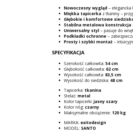
Nowoczesny wygląd
– elegancka l
Miękka tapicerka
z tkaniny – prz
Głębokie i komfortowe siedzisk
Stabilna metalowa konstrukcja
Uniwersalny styl
– pasuje do wnęt
Podkładki ochronne
– zabezpiecz
Prosty i szybki montaż
– intuicyj
SPECYFIKACJA
Szerokość całkowita:
54 cm
Głębokość całkowita:
62 cm
Wysokość całkowita:
83,5 cm
Wysokość do siedziska:
48 cm
Tapicerka:
tkanina
Stelaż:
metal
Kolor tapicerki:
jasny szary
Kolor nóg:
czarny
Maksymalne obciążenie:
120 kg
MARKA:
exitodesign
MODEL:
SANTO