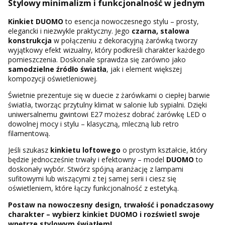
Stylowy minimalizm i funkcjonalność w jednym
Kinkiet DUOMO
to esencja nowoczesnego stylu – prosty,
elegancki i niezwykle praktyczny. Jego
czarna, stalowa
konstrukcja
w połączeniu z dekoracyjną żarówką tworzy
wyjątkowy efekt wizualny, który podkreśli charakter każdego
pomieszczenia. Doskonale sprawdza się zarówno jako
samodzielne źródło światła
, jak i element większej
kompozycji oświetleniowej.
Świetnie prezentuje się w duecie z żarówkami o ciepłej barwie
światła, tworząc przytulny klimat w salonie lub sypialni. Dzięki
uniwersalnemu gwintowi E27 możesz dobrać żarówkę LED o
dowolnej mocy i stylu – klasyczną, mleczną lub retro
filamentową.
Jeśli szukasz
kinkietu loftowego
o prostym kształcie, który
będzie jednocześnie trwały i efektowny – model
DUOMO
to
doskonały wybór. Stwórz spójną aranżację z lampami
sufitowymi lub wiszącymi z tej samej serii i ciesz się
oświetleniem, które łączy funkcjonalność z estetyką.
Postaw na nowoczesny design, trwałość i ponadczasowy
charakter – wybierz kinkiet DUOMO i rozświetl swoje
wnętrze stylowym światłem!