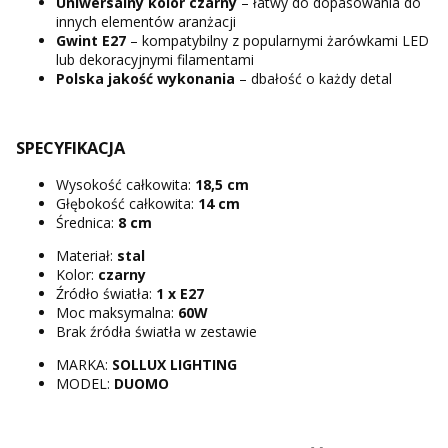
Uniwersalny kolor czarny
– łatwy do dopasowania do
innych elementów aranżacji
Gwint E27
– kompatybilny z popularnymi żarówkami LED
lub dekoracyjnymi filamentami
Polska jakość wykonania
– dbałość o każdy detal
SPECYFIKACJA
Wysokość całkowita:
18,5 cm
Głębokość całkowita:
14 cm
Średnica:
8 cm
Materiał:
stal
Kolor:
czarny
Źródło światła:
1 x E27
Moc maksymalna:
60W
Brak źródła światła w zestawie
MARKA:
SOLLUX LIGHTING
MODEL:
DUOMO