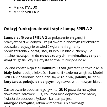
Marka:
ITALUX
Model:
SPIELA 2
Odkryj funkcjonalność i styl z lampą SPIELA 2
Lampa sufitowa SPIELA 2
to połączenie elegancji i
praktyczności w jednym. Dzięki dwóm ruchomym reflektorom
pozwala precyzyjnie oświetlić wybrane fragmenty
pomieszczenia – obraz, stół, biurko lub blat kuchenny. To
idealne rozwiązanie do
nowoczesnych i minimalistycznych
wnętrz
, gdzie liczy się czysta forma i funkcjonalność.
Solidna konstrukcja z
aluminium i stali
gwarantuje trwałość, a
biały kolor
dodaje lekkości i harmonii każdemu wnętrzu. Model
SPIELA 2 doskonale odnajdzie się w
salonie, jadalni, kuchni,
korytarzu, pokoju dziecięcym
czy nawet w domowym biurze.
Zastosowanie popularnego gwintu
GU10
pozwala na wybór
dowolnych żarówek LED, co umożliwia dopasowanie barwy
światła do potrzeb użytkownika. Lampa jest
energooszczędna
, łatwa w montażu i nie wymaga