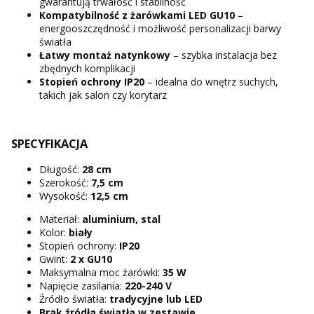
gwarantują trwałość i stabilność
Kompatybilność z żarówkami LED GU10
–
energooszczędność i możliwość personalizacji barwy
światła
Łatwy montaż natynkowy
– szybka instalacja bez
zbędnych komplikacji
Stopień ochrony IP20
– idealna do wnętrz suchych,
takich jak salon czy korytarz
SPECYFIKACJA
Długość:
28 cm
Szerokość:
7,5 cm
Wysokość:
12,5 cm
Materiał:
aluminium, stal
Kolor:
biały
Stopień ochrony:
IP20
Gwint:
2 x
GU10
Maksymalna moc żarówki:
35 W
Napięcie zasilania:
220-240 V
Źródło światła:
tradycyjne lub LED
Brak źródła światła w zestawie