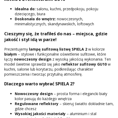
Idealna do:
salonu, kuchni, przedpokoju, pokoju
dziecięcego, biura
Doskonała do wnętrz:
nowoczesnych,
minimalistycznych, skandynawskich, loftowych
Cieszymy się, że trafiłeś do nas – miejsca, gdzie
jakość i styl idą w parze!
Prezentujemy
lampę sufitową listwę SPIELA 2
w kolorze
białym
– stylowe i funkcjonalne oświetlenie sufitowe, które
łączy
nowoczesny design
z wysoką jakością wykonania. Ten
model świetnie sprawdzi się jako
reflektor sufitowy GU10
w
kuchni, salonie lub korytarzu, podkreślając charakter
pomieszczenia i tworząc przytulną atmosferę.
Dlaczego warto wybrać SPIELA 2?
Nowoczesny design
– prosta forma i elegancki biały
kolor pasują do każdego wnętrza
Regulowane reflektory
– skieruj światło dokładnie tam,
gdzie chcesz
Wysokiej jakości materiały
– aluminium i stal