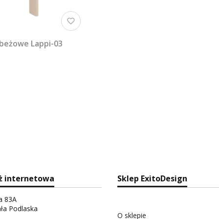
 beżowe Lappi-03
ż internetowa
Sklep ExitoDesign
ka 83A
ała Podlaska
O sklepie