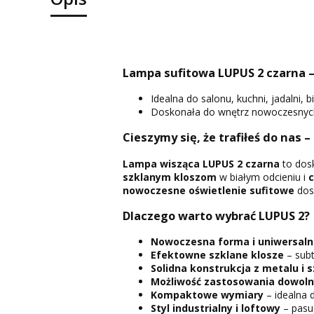
Lampa sufitowa LUPUS 2 czarna –
Idealna do salonu, kuchni, jadalni, bi
Doskonała do wnętrz nowoczesnych, 
Cieszymy się, że trafiłeś do nas –
Lampa wisząca LUPUS 2 czarna
to dosk
szklanym kloszom
w białym odcieniu i
nowoczesne oświetlenie sufitowe
dosk
Dlaczego warto wybrać LUPUS 2?
Nowoczesna forma i uniwersaln
Efektowne szklane klosze
– subt
Solidna konstrukcja z metalu i s
Możliwość zastosowania dowoln
Kompaktowe wymiary
– idealna 
Styl industrialny i loftowy
– pasu