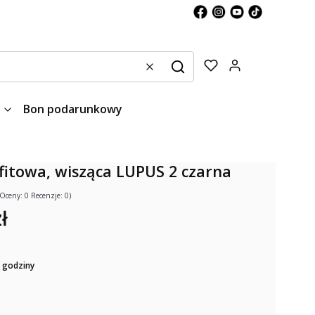
Produkty w kos
Wyczyść
Szukaj
Bon podarunkowy
itowa, wisząca LUPUS 2 czarna
(Oceny: 0 Recenzje: 0)
ł
 godziny