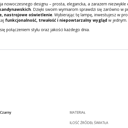
a nowoczesnego designu – prosta, elegancka, a zarazem niezwykle ef
kandynawskich
. Dzięki swoim wymiarom sprawdzi się zarówno w pr
, nastrojowe oświetlenie
. Wybierając tę lampę, inwestujesz w prod
kaj
funkcjonalność, trwałość i niepowtarzalny wygląd
w jednym.
 się połączeniem stylu oraz jakości każdego dnia.
|Czarny
MATERIAŁ
ILOŚĆ ŹRÓDEŁ ŚWIATŁA