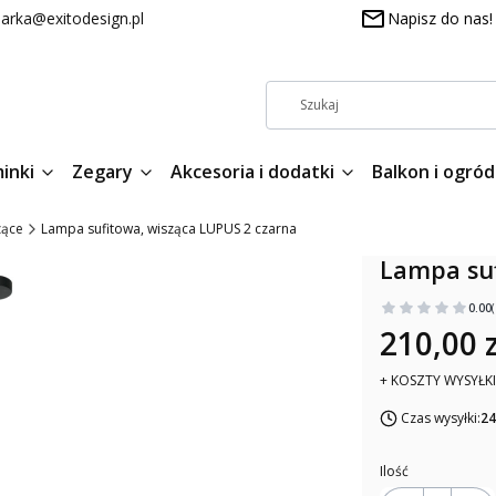
arka@exitodesign.pl
Napisz do nas!
inki
Zegary
Akcesoria i dodatki
Balkon i ogród
zące
Lampa sufitowa, wisząca LUPUS 2 czarna
Lampa suf
0.00
210,00 z
+ KOSZTY WYSYŁKI
Czas wysyłki:
24
Ilość