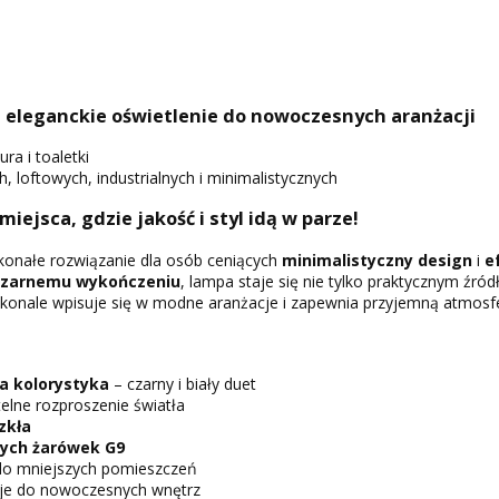
 eleganckie oświetlenie do nowoczesnych aranżacji
ura i toaletki
loftowych, industrialnych i minimalistycznych
 miejsca, gdzie jakość i styl idą w parze!
onałe rozwiązanie dla osób ceniących
minimalistyczny design
i
e
czarnemu wykończeniu
, lampa staje się nie tylko praktycznym źród
onale wpisuje się w modne aranżacje i zapewnia przyjemną atmosfer
a kolorystyka
– czarny i biały duet
elne rozproszenie światła
zkła
ych żarówek G9
do mniejszych pomieszczeń
je do nowoczesnych wnętrz