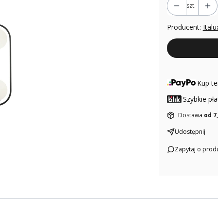
szt.
Producent:
Italu
Kup te
Szybkie pła
Dostawa
od 7
Udostępnij
Zapytaj o prod