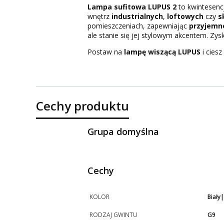
Lampa sufitowa LUPUS 2
to kwintesencj
wnętrz
industrialnych
,
loftowych
czy
s
pomieszczeniach, zapewniając
przyjemne
ale stanie się jej stylowym akcentem. Zys
Postaw na
lampę wiszącą LUPUS
i ciesz
Cechy produktu
Grupa domyślna
Cechy
KOLOR
Biały
RODZAJ GWINTU
G9