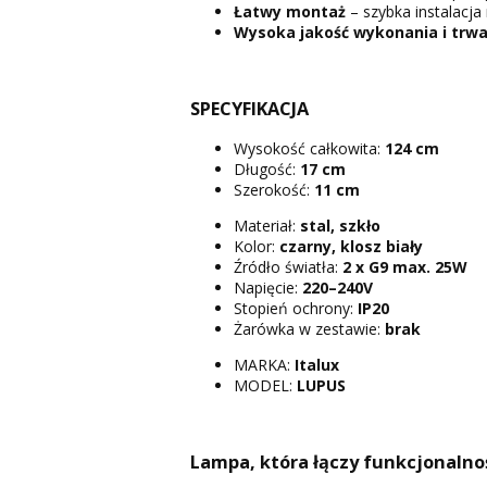
Łatwy montaż
– szybka instalacja 
Wysoka jakość wykonania i trwał
SPECYFIKACJA
Wysokość całkowita:
124 cm
Długość:
17 cm
Szerokość:
11 cm
Materiał:
stal, szkło
Kolor:
czarny, klosz biały
Źródło światła:
2 x G9 max. 25W
Napięcie:
220–240V
Stopień ochrony:
IP20
Żarówka w zestawie:
brak
MARKA:
Italux
MODEL:
LUPUS
Lampa, która łączy funkcjonalno