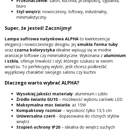
Przeznaczenie:
salon, kuchnia, przedpokój, sypialnia,
biuro
Styl wnętrz:
nowoczesny, loftowy, industrialny,
minimalistyczny
Super, że jesteś! Zacznijmy!
Lampa sufitowa natynkowa ALPHA
to kwintesencja
elegancji i nowoczesnego designu. Jej
smukła forma tuby
oraz
czarna kolorystyka
idealnie wpisują się w modne
aranżacje loftowe czy minimalistyczne. Wykonana z
aluminium
i szkła
, oferuje trwałość i styl, którego szukasz w swoim
wnętrzu. To perfekcyjny wybór, jeśli chcesz podkreślić
wyjątkowy charakter swojego salonu czy kuchni.
Dlaczego warto wybrać ALPHA?
Wysokiej jakości materiały
: aluminium i szkło
Źródło światła GU10
– możliwość wyboru żarówki LED
Maksymalna moc światła
: aż 15W
Kompaktowy rozmiar
– wysokość tylko 13,5 cm
Uniwersalna czerń
- dopasowana do różnych stylów
wnętrz
Stopień ochrony IP20
– idealna do wnętrz suchych