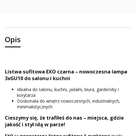
Opis
Listwa sufitowa EXO czarna – nowoczesna lampa
3xGU10 do salonu i kuchni
Idealna do salonu, kuchni, jadalni, biura, garderoby i
korytarza
Doskonała do wnętrz nowoczesnych, industrialnych,
minimalistycznych
Cieszymy się, że trafiłeś do nas – miejsca, gdzie
jakość i styl idą w parze!
EXO
to
nowoczesna listwa sufitowa 3-punktowa
marki