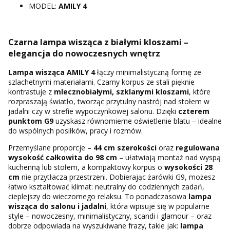
MODEL:
AMILY 4
Czarna lampa wisząca z białymi kloszami –
elegancja do nowoczesnych wnętrz
Lampa wisząca AMILY 4
łączy minimalistyczną formę ze
szlachetnymi materiałami. Czarny korpus ze stali pięknie
kontrastuje z
mlecznobiałymi, szklanymi kloszami
, które
rozpraszają światło, tworząc przytulny nastrój nad stołem w
jadalni czy w strefie wypoczynkowej salonu. Dzięki
czterem
punktom G9
uzyskasz równomierne oświetlenie blatu – idealne
do wspólnych posiłków, pracy i rozmów.
Przemyślane proporcje –
44 cm szerokości
oraz
regulowana
wysokość całkowita do 98 cm
– ułatwiają montaż nad wyspą
kuchenną lub stołem, a kompaktowy korpus o
wysokości 28
cm
nie przytłacza przestrzeni. Dobierając żarówki G9, możesz
łatwo kształtować klimat: neutralny do codziennych zadań,
cieplejszy do wieczornego relaksu. To ponadczasowa
lampa
wisząca do salonu i jadalni
, która wpisuje się w popularne
style – nowoczesny, minimalistyczny, scandi i glamour – oraz
dobrze odpowiada na wyszukiwane frazy, takie jak:
lampa