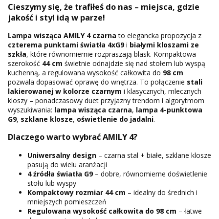
Cieszymy się, że trafiłeś do nas – miejsca, gdzie
jakość i styl idą w parze!
Lampa wisząca AMILY 4 czarna
to elegancka propozycja z
czterema punktami światła 4xG9
i
białymi kloszami ze
szkła
, które równomiernie rozpraszają blask. Kompaktowa
szerokość
44 cm
świetnie odnajdzie się nad stołem lub wyspą
kuchenną, a regulowana wysokość całkowita do
98 cm
pozwala dopasować oprawę do wnętrza. To połączenie
stali
lakierowanej w kolorze czarnym
i klasycznych, mlecznych
kloszy – ponadczasowy duet przyjazny trendom i algorytmom
wyszukiwania:
lampa wisząca czarna
,
lampa 4-punktowa
G9
,
szklane klosze
,
oświetlenie do jadalni
.
Dlaczego warto wybrać AMILY 4?
Uniwersalny design
– czarna stal + białe, szklane klosze
pasują do wielu aranżacji
4 źródła światła G9
– dobre, równomierne doświetlenie
stołu lub wyspy
Kompaktowy rozmiar 44 cm
– idealny do średnich i
mniejszych pomieszczeń
Regulowana wysokość całkowita do 98 cm
– łatwe