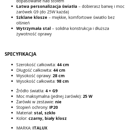
dopasowanie nad stołem
Łatwa personalizacja światła
– dobierasz barwę i moc
żarówek G9 (do 25W każda)
Szklane klosze
– miękkie, komfortowe światło bez
olśnień
Wytrzymała stal
– solidna konstrukcja i dłuższa
żywotność oprawy
SPECYFIKACJA
Szerokość całkowita:
44 cm
Długość całkowita:
44 cm
Wysokość oprawy:
28 cm
Wysokość całkowita:
98 cm
Źródło światła:
4 × G9
Moc maksymalna (jednej żarówki):
25 W
Żarówki w zestawie:
nie
Stopień ochrony:
IP20
Materiał:
stal, szkło
Kolor:
czarny, biały klosz
MARKA:
ITALUX