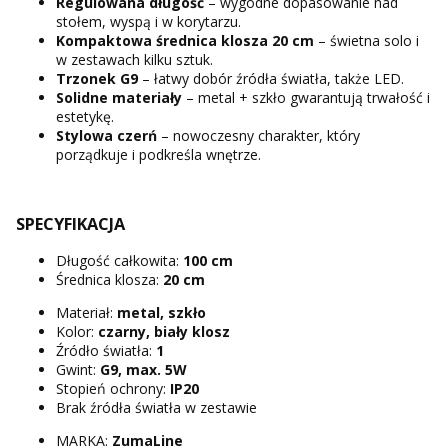
Regulowana długość
– wygodne dopasowanie nad
stołem, wyspą i w korytarzu.
Kompaktowa średnica klosza 20 cm
– świetna solo i
w zestawach kilku sztuk.
Trzonek G9
– łatwy dobór źródła światła, także LED.
Solidne materiały
– metal + szkło gwarantują trwałość i
estetykę.
Stylowa czerń
– nowoczesny charakter, który
porządkuje i podkreśla wnętrze.
SPECYFIKACJA
Długość całkowita:
100 cm
Średnica klosza:
20 cm
Materiał:
metal, szkło
Kolor:
czarny, biały klosz
Źródło światła:
1
Gwint:
G9, max. 5W
Stopień ochrony:
IP20
Brak źródła światła w zestawie
MARKA:
ZumaLine