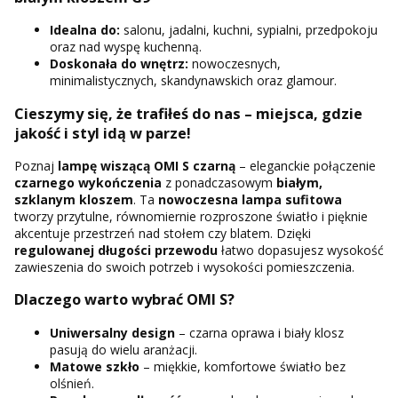
Idealna do:
salonu, jadalni, kuchni, sypialni, przedpokoju
oraz nad wyspę kuchenną.
Doskonała do wnętrz:
nowoczesnych,
minimalistycznych, skandynawskich oraz glamour.
Cieszymy się, że trafiłeś do nas – miejsca, gdzie
jakość i styl idą w parze!
Poznaj
lampę wiszącą OMI S czarną
– eleganckie połączenie
czarnego wykończenia
z ponadczasowym
białym,
szklanym kloszem
. Ta
nowoczesna lampa sufitowa
tworzy przytulne, równomiernie rozproszone światło i pięknie
akcentuje przestrzeń nad stołem czy blatem. Dzięki
regulowanej długości przewodu
łatwo dopasujesz wysokość
zawieszenia do swoich potrzeb i wysokości pomieszczenia.
Dlaczego warto wybrać OMI S?
Uniwersalny design
– czarna oprawa i biały klosz
pasują do wielu aranżacji.
Matowe szkło
– miękkie, komfortowe światło bez
olśnień.