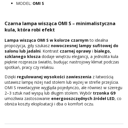
MODEL:
OMI S
Czarna lampa wisząca OMI S – minimalistyczna
kula, która robi efekt
Lampa wisząca OMI S w kolorze czarnym
to idealna
propozycja, gdy szukasz
nowoczesnej lampy sufitowej do
salonu lub jadalni
. Kontrast
czarnej oprawy
i
białego,
szklanego klosza
dodaje wnętrzu elegancji, a jednolita kula
pięknie rozprasza światło, budując nastrojowy klimat podczas
spotkań, pracy czy relaksu.
Dzięki
regulowanej wysokości zawieszenia
z łatwością
ustawisz lampę niżej nad stołem lub wyżej w strefie przejścia.
OMI S rewelacyjnie wygląda pojedynczo, ale również w szeregu
2–3 sztuk nad wyspą lub długim stołem. Wybór
trzonka G9
umożliwia zastosowanie
energooszczędnych źródeł LED
, co
obniża koszty eksploatacji i dba o komfort oczu.