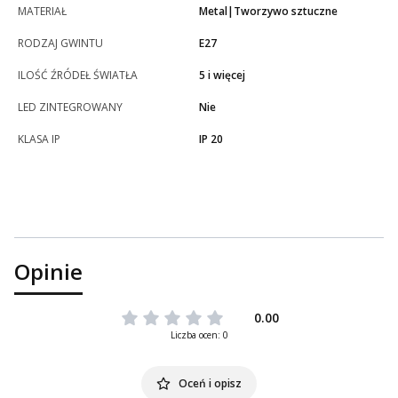
MATERIAŁ
Metal|Tworzywo sztuczne
RODZAJ GWINTU
E27
ILOŚĆ ŹRÓDEŁ ŚWIATŁA
5 i więcej
LED ZINTEGROWANY
Nie
KLASA IP
IP 20
Opinie
0.00
Liczba ocen: 0
Oceń i opisz