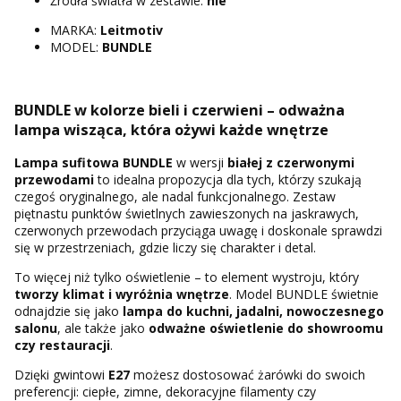
Źródła światła w zestawie:
nie
MARKA:
Leitmotiv
MODEL:
BUNDLE
BUNDLE w kolorze bieli i czerwieni – odważna
lampa wisząca, która ożywi każde wnętrze
Lampa sufitowa BUNDLE
w wersji
białej z czerwonymi
przewodami
to idealna propozycja dla tych, którzy szukają
czegoś oryginalnego, ale nadal funkcjonalnego. Zestaw
piętnastu punktów świetlnych zawieszonych na jaskrawych,
czerwonych przewodach przyciąga uwagę i doskonale sprawdzi
się w przestrzeniach, gdzie liczy się charakter i detal.
To więcej niż tylko oświetlenie – to element wystroju, który
tworzy klimat i wyróżnia wnętrze
. Model BUNDLE świetnie
odnajdzie się jako
lampa do kuchni, jadalni, nowoczesnego
salonu
, ale także jako
odważne oświetlenie do showroomu
czy restauracji
.
Dzięki gwintowi
E27
możesz dostosować żarówki do swoich
preferencji: ciepłe, zimne, dekoracyjne filamenty czy