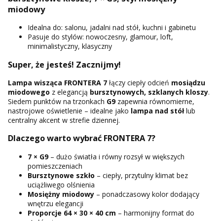
miodowy
Idealna do: salonu, jadalni nad stół, kuchni i gabinetu
Pasuje do stylów: nowoczesny, glamour, loft,
minimalistyczny, klasyczny
Super, że jesteś! Zacznijmy!
Lampa wisząca FRONTERA 7
łączy ciepły odcień
mosiądzu
miodowego
z elegancją
bursztynowych, szklanych kloszy
.
Siedem punktów na trzonkach
G9
zapewnia równomierne,
nastrojowe oświetlenie – idealne jako
lampa nad stół
lub
centralny akcent w strefie dziennej.
Dlaczego warto wybrać FRONTERA 7?
7 × G9
– dużo światła i równy rozsył w większych
pomieszczeniach
Bursztynowe szkło
– ciepły, przytulny klimat bez
uciążliwego olśnienia
Mosiężny miodowy
– ponadczasowy kolor dodający
wnętrzu elegancji
Proporcje 64 × 30 × 40 cm
– harmonijny format do