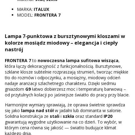
MARKA:
ITALUX
MODEL:
FRONTERA 7
Lampa 7-punktowa z bursztynowymi kloszami w
kolorze mosiądz miodowy – elegancja i ciepły
nastrój
FRONTERA 7
to
nowoczesna lampa sufitowa wisząca
,
która łączy dekoracyjność z funkcjonalnością. Bursztynowe,
szklane klosze subtelnie rozpraszają strumień, tworząc miękkie
tło do rozmów i odpoczynku, a mosiężny, miodowy odcień
nadaje aranżacji szlachetnego charakteru. Dzięki siedmiu
gniazdom
G9
łatwo dobierzesz moc i temperaturę barwową –
od przytulnych kolacji po jaśniejsze światło do pracy przy blacie.
Harmonijne wymiary sprawiają, że oprawa świetnie sprawdza
się jako
lampa nad stół
w jadalni lub dominanta w salonie.
Solidna konstrukcja ze
stali
i
szkła
oraz standard
IP20
gwarantują wygodne użytkowanie na co dzień. To wybór, w
którym cena równa się jakość — światło budujące klimat
każdego dnia.