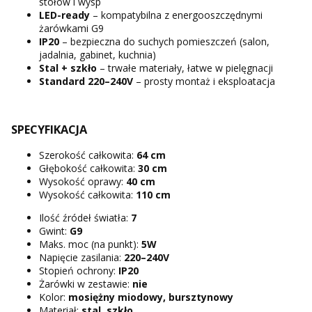
stołów i wysp
LED-ready
– kompatybilna z energooszczędnymi
żarówkami G9
IP20
– bezpieczna do suchych pomieszczeń (salon,
jadalnia, gabinet, kuchnia)
Stal + szkło
– trwałe materiały, łatwe w pielęgnacji
Standard 220–240V
– prosty montaż i eksploatacja
SPECYFIKACJA
Szerokość całkowita:
64 cm
Głębokość całkowita:
30 cm
Wysokość oprawy:
40 cm
Wysokość całkowita:
110 cm
Ilość źródeł światła:
7
Gwint:
G9
Maks. moc (na punkt):
5W
Napięcie zasilania:
220–240V
Stopień ochrony:
IP20
Żarówki w zestawie:
nie
Kolor:
mosiężny miodowy,
bursztynowy
Materiał:
stal, szkło