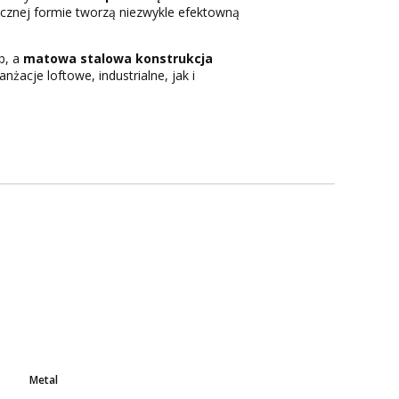
tycznej formie tworzą niezwykle efektowną
b, a
matowa stalowa konstrukcja
acje loftowe, industrialne, jak i
Metal