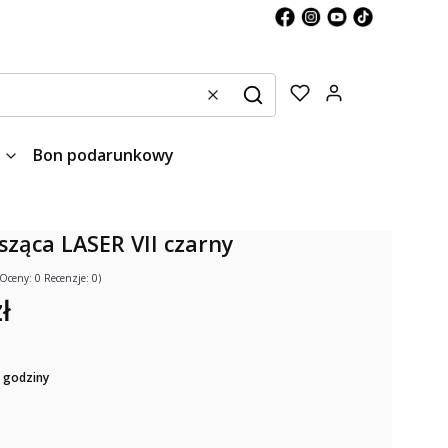
Produkty w kos
Wyczyść
Szukaj
Bon podarunkowy
ząca LASER VII czarny
(Oceny: 0 Recenzje: 0)
ł
 godziny