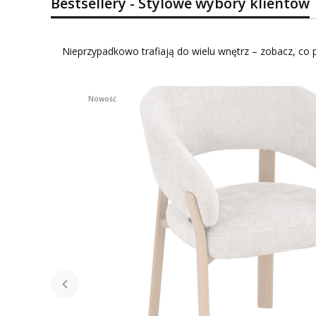
Bestsellery - Stylowe wybory klientów
Nieprzypadkowo trafiają do wielu wnętrz – zobacz, co p
Nowość