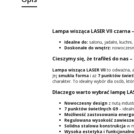
Lampa wisząca LASER VII czarna 
Idealne do:
salonu, jadalni, kuchni,
Doskonałe do wnętrz:
nowoczesnyc
Cieszymy się, że trafiłeś do nas –
Lampa wisząca LASER VII
to odważna, a
Jej
smukła forma
i aż
7 punktów świet
charakter. To idealny wybór dla osób, któ
Dlaczego warto wybrać lampę LAS
Nowoczesny design
z nutą indust
7 punktów świetlnych G9
– ideal
Możliwość zastosowania energ
Regulowana wysokość zawiesze
Solidna stalowa konstrukcja
w m
Wysoka estetyka i funkcjonalno