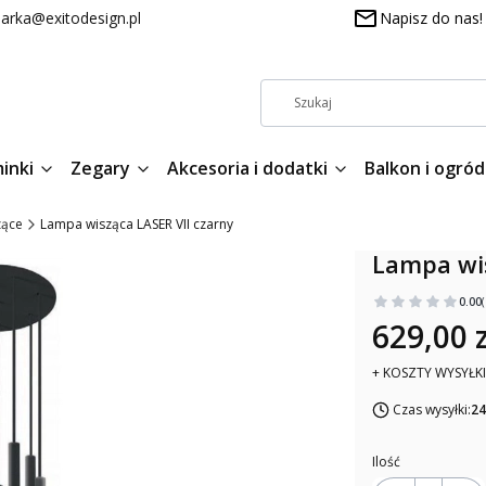
arka@exitodesign.pl
Napisz do nas!
inki
Zegary
Akcesoria i dodatki
Balkon i ogród
zące
Lampa wisząca LASER VII czarny
Lampa wis
0.00
629,00 z
+ KOSZTY WYSYŁKI
Czas wysyłki:
24
Ilość