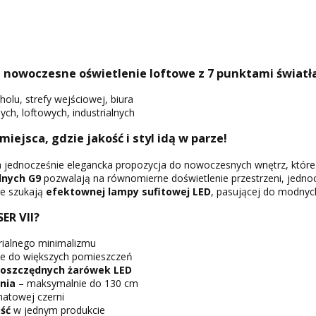
– nowoczesne oświetlenie loftowe z 7 punktami światł
 holu, strefy wejściowej, biura
h, loftowych, industrialnych
 miejsca, gdzie jakość i styl idą w parze!
 jednocześnie elegancka propozycja do nowoczesnych wnętrz, które
lnych G9
pozwalają na równomierne doświetlenie przestrzeni, jednoc
re szukają
efektownej lampy sufitowej LED
, pasującej do modnych
ER VII?
rialnego minimalizmu
ne do większych pomieszczeń
ooszczędnych żarówek LED
nia
– maksymalnie do 130 cm
atowej czerni
ść
w jednym produkcie