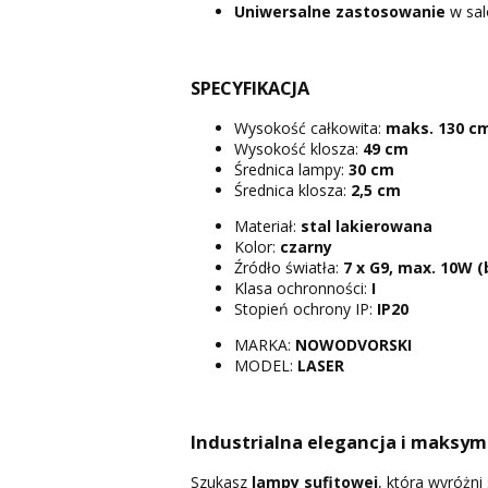
Uniwersalne zastosowanie
w salo
SPECYFIKACJA
Wysokość całkowita:
maks. 130 c
Wysokość klosza:
49 cm
Średnica lampy:
30 cm
Średnica klosza:
2,5 cm
Materiał:
stal lakierowana
Kolor:
czarny
Źródło światła:
7 x G9, max. 10W 
Klasa ochronności:
I
Stopień ochrony IP:
IP20
MARKA:
NOWODVORSKI
MODEL:
LASER
Industrialna elegancja i maksym
Szukasz
lampy sufitowej
, która wyróżni