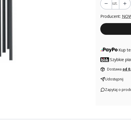
szt.
Producent:
NOW
Kup te
Szybkie pła
Dostawa
od 0
Udostępnij
Zapytaj o prod