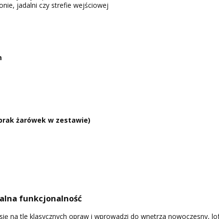
nie, jadalni czy strefie wejściowej
m
(brak żarówek w zestawie)
alna funkcjonalność
 się na tle klasycznych opraw i wprowadzi do wnętrza nowoczesny, lo