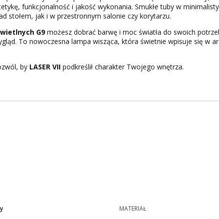
stetykę, funkcjonalność i jakość wykonania. Smukłe tuby w minimalis
d stołem, jak i w przestronnym salonie czy korytarzu.
wietlnych G9
możesz dobrać barwę i moc światła do swoich potrze
ąd. To nowoczesna lampa wisząca, która świetnie wpisuje się w aranż
pozwól, by
LASER VII
podkreślił charakter Twojego wnętrza.
y
MATERIAŁ