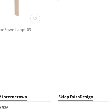
 beżowe Lappi-03
ż internetowa
Sklep ExitoDesign
ka 83A