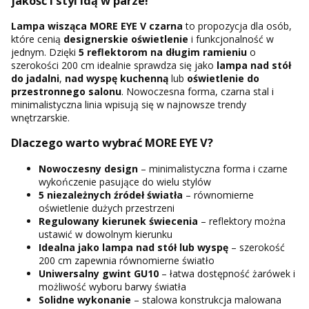
jakość i styl idą w parze!
Lampa wisząca MORE EYE V czarna
to propozycja dla osób,
które cenią
designerskie oświetlenie
i funkcjonalność w
jednym. Dzięki
5 reflektorom na długim ramieniu
o
szerokości 200 cm idealnie sprawdza się jako
lampa nad stół
do jadalni
,
nad wyspę kuchenną
lub
oświetlenie do
przestronnego salonu
. Nowoczesna forma, czarna stal i
minimalistyczna linia wpisują się w najnowsze trendy
wnętrzarskie.
Dlaczego warto wybrać MORE EYE V?
Nowoczesny design
– minimalistyczna forma i czarne
wykończenie pasujące do wielu stylów
5 niezależnych źródeł światła
– równomierne
oświetlenie dużych przestrzeni
Regulowany kierunek świecenia
– reflektory można
ustawić w dowolnym kierunku
Idealna jako lampa nad stół lub wyspę
– szerokość
200 cm zapewnia równomierne światło
Uniwersalny gwint GU10
– łatwa dostępność żarówek i
możliwość wyboru barwy światła
Solidne wykonanie
– stalowa konstrukcja malowana