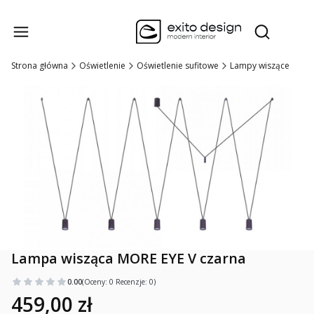
Produk
Otwórz wysz
Strona główna
Oświetlenie
Oświetlenie sufitowe
Lampy wiszące
Lampa wisząca MORE EYE V czarna
0.00
(Oceny: 0 Recenzje: 0)
459,00 zł