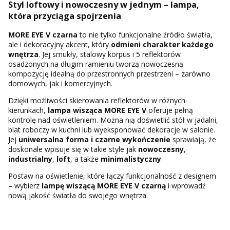
Styl loftowy i nowoczesny w jednym – lampa,
która przyciąga spojrzenia
MORE EYE V czarna
to nie tylko funkcjonalne źródło światła,
ale i dekoracyjny akcent, który
odmieni charakter każdego
wnętrza
. Jej smukły, stalowy korpus i 5 reflektorów
osadzonych na długim ramieniu tworzą nowoczesną
kompozycję idealną do przestronnych przestrzeni – zarówno
domowych, jak i komercyjnych.
Dzięki możliwości skierowania reflektorów w różnych
kierunkach,
lampa wisząca MORE EYE V
oferuje pełną
kontrolę nad oświetleniem. Można nią doświetlić stół w jadalni,
blat roboczy w kuchni lub wyeksponować dekoracje w salonie.
Jej
uniwersalna forma i czarne wykończenie
sprawiają, że
doskonale wpisuje się w takie style jak
nowoczesny
,
industrialny
,
loft
, a także
minimalistyczny
.
Postaw na oświetlenie, które łączy funkcjonalność z designem
– wybierz
lampę wiszącą MORE EYE V czarną
i wprowadź
nową jakość światła do swojego wnętrza.