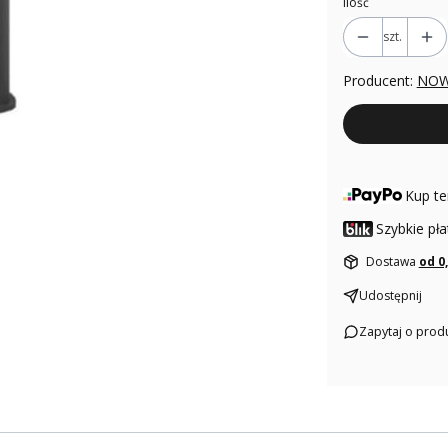
Ilość
szt.
Producent:
NOW
Kup te
Szybkie pła
Dostawa
od 0
Udostępnij
Zapytaj o prod