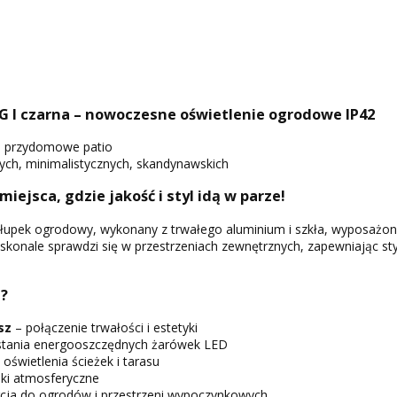
I czarna – nowoczesne oświetlenie ogrodowe IP42
ki, przydomowe patio
ch, minimalistycznych, skandynawskich
 miejsca, gdzie jakość i styl idą w parze!
słupek ogrodowy, wykonany z trwałego aluminium i szkła, wyposażo
oskonale sprawdzi się w przestrzeniach zewnętrznych, zapewniając sty
?
sz
– połączenie trwałości i estetyki
tania energooszczędnych żarówek LED
świetlenia ścieżek i tarasu
iki atmosferyczne
rcja do ogrodów i przestrzeni wypoczynkowych