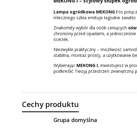
MEKONG I – stylowy słupek ogrod
Lampa ogródkowa MEKONG I
to połącz
mlecznego szkła emituje łagodne światł
Znakomity wybór dla osób ceniących
ośw
chroniony przed opadami, a jednocześnie 
ścieżek.
Niezwykle praktyczny – możliwość samodzi
stabilna, montaż prosty, a użytkowanie 
Wybierając
MEKONG I
, inwestujesz w pro
podkreślić Twoją przestrzeń zewnętrzną pr
Cechy produktu
Grupa domyślna