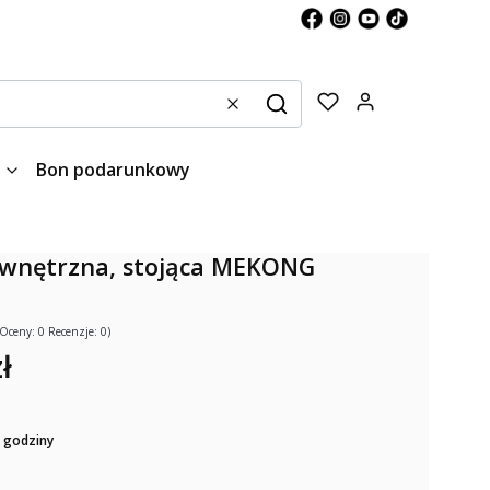
Produkty w kos
Wyczyść
Szukaj
Bon podarunkowy
wnętrzna, stojąca MEKONG
(Oceny: 0 Recenzje: 0)
ł
 godziny