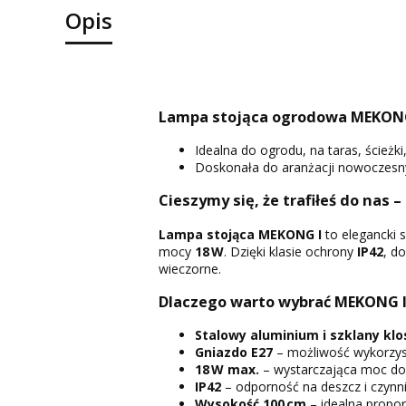
Opis
Lampa stojąca ogrodowa MEKONG 
Idealna do ogrodu, na taras, ścież
Doskonała do aranżacji nowoczesny
Cieszymy się, że trafiłeś do nas –
Lampa stojąca MEKONG I
to elegancki 
mocy
18 W
. Dzięki klasie ochrony
IP42
, d
wieczorne.
Dlaczego warto wybrać MEKONG I
Stalowy aluminium i szklany klo
Gniazdo E27
– możliwość wykorzys
18 W max.
– wystarczająca moc do o
IP42
– odporność na deszcz i czynn
Wysokość 100 cm
– idealna propo