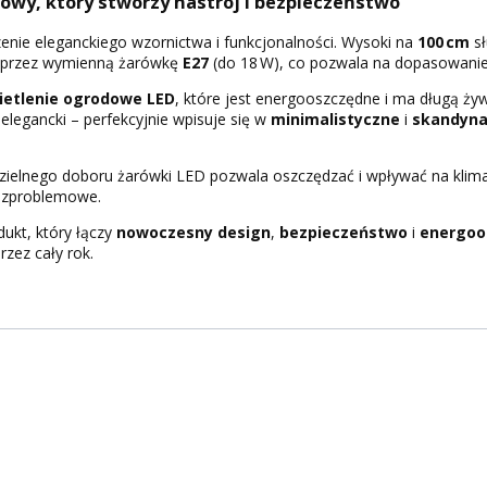
owy, który stworzy nastrój i bezpieczeństwo
enie eleganckiego wzornictwa i funkcjonalności. Wysoki na
100 cm
sł
o przez wymienną żarówkę
E27
(do 18 W), co pozwala na dopasowanie 
ietlenie ogrodowe LED
, które jest energooszczędne i ma długą ży
elegancki – perfekcyjnie wpisuje się w
minimalistyczne
i
skandyna
elnego doboru żarówki LED pozwala oszczędzać i wpływać na klimat ś
bezproblemowe.
dukt, który łączy
nowoczesny design
,
bezpieczeństwo
i
energoo
zez cały rok.