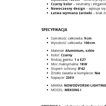
Czarny kolor
– neutralny i eleganck
Nowoczesny design
– wpisuje się
Łatwa wymiana żarówki
– brak ź
SPECYFIKACJA
Szerokość całkowita:
9 cm
Wysokość całkowita:
100 cm
Materiał:
Aluminium, szkło
Kolor:
Czarny
Rodzaj gwintu:
1 x
E27
Moc maksymalna:
18 W
Stopień ochrony:
IP42
Źródło światła w komplecie:
Nie
Napięcie:
230 V
MARKA:
NOWODVORSKI LIGHTIN
MODEL:
MEKONG I