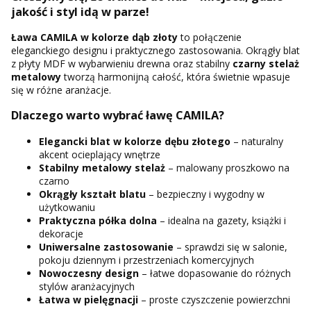
jakość i styl idą w parze!
Ława CAMILA w kolorze dąb złoty
to połączenie
eleganckiego designu i praktycznego zastosowania. Okrągły blat
z płyty MDF w wybarwieniu drewna oraz stabilny
czarny stelaż
metalowy
tworzą harmonijną całość, która świetnie wpasuje
się w różne aranżacje.
Dlaczego warto wybrać ławę CAMILA?
Elegancki blat w kolorze dębu złotego
– naturalny
akcent ocieplający wnętrze
Stabilny metalowy stelaż
– malowany proszkowo na
czarno
Okrągły kształt blatu
– bezpieczny i wygodny w
użytkowaniu
Praktyczna półka dolna
– idealna na gazety, książki i
dekoracje
Uniwersalne zastosowanie
– sprawdzi się w salonie,
pokoju dziennym i przestrzeniach komercyjnych
Nowoczesny design
– łatwe dopasowanie do różnych
stylów aranżacyjnych
Łatwa w pielęgnacji
– proste czyszczenie powierzchni