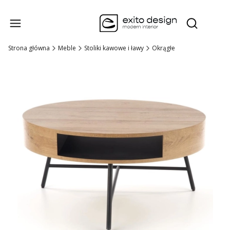
Produk
Otwórz wysz
Strona główna
Meble
Stoliki kawowe i ławy
Okrągłe