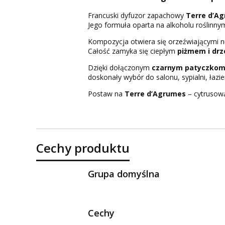
Francuski dyfuzor zapachowy
Terre d’A
Jego formuła oparta na alkoholu roślinny
Kompozycja otwiera się orzeźwiającymi 
Całość zamyka się ciepłym
piżmem i dr
Dzięki dołączonym
czarnym patyczko
doskonały wybór do salonu, sypialni, łazien
Postaw na
Terre d’Agrumes
– cytrusową
Cechy produktu
Grupa domyślna
Cechy