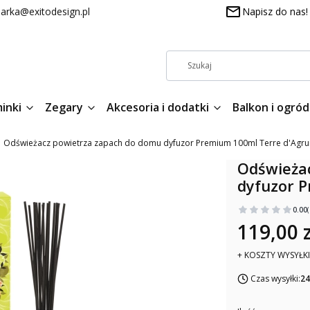
arka@exitodesign.pl
Napisz do nas!
inki
Zegary
Akcesoria i dodatki
Balkon i ogród
Odświeżacz powietrza zapach do domu dyfuzor Premium 100ml Terre d'Agr
Odświeża
dyfuzor 
0.00
119,00 z
+ KOSZTY WYSYŁKI
Czas wysyłki:
24