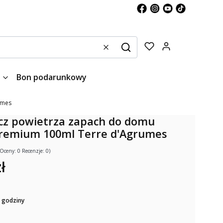
Produkty w kos
Wyczyść
Szukaj
Bon podarunkowy
umes
cz powietrza zapach do domu
Premium 100ml Terre d'Agrumes
(Oceny: 0 Recenzje: 0)
ł
 godziny