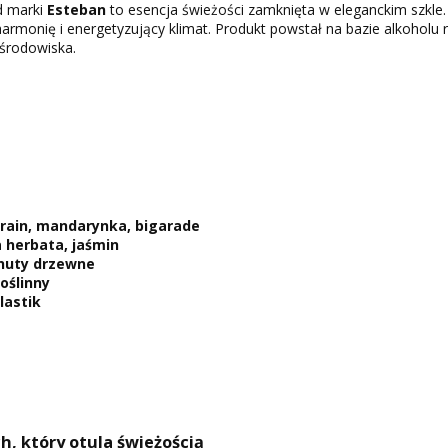
 marki
Esteban
to esencja świeżości zamknięta w eleganckim szkle.
rmonię i energetyzujący klimat. Produkt powstał na bazie alkoholu r
 środowiska.
rain, mandarynka, bigarade
a herbata, jaśmin
nuty drzewne
oślinny
lastik
, który otula świeżością