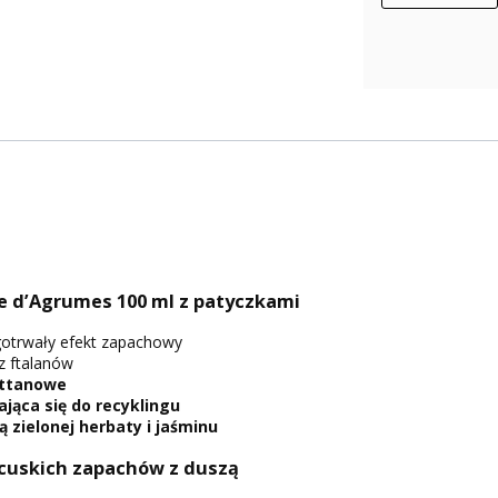
e d’Agrumes 100 ml z patyczkami
otrwały efekt zapachowy
z ftalanów
attanowe
jąca się do recyklingu
 zielonej herbaty i jaśminu
ncuskich zapachów z duszą