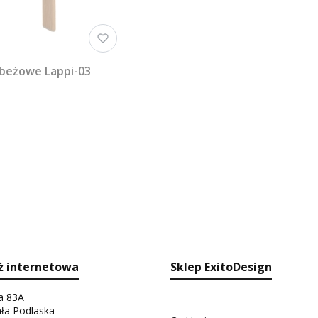
 beżowe Lappi-03
ż internetowa
Sklep ExitoDesign
ka 83A
ała Podlaska