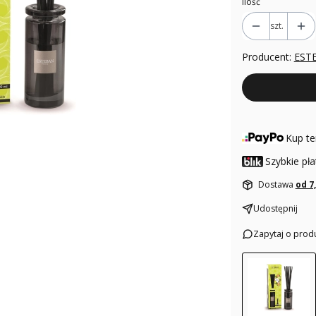
Ilość
szt.
Producent:
EST
Kup te
Szybkie pła
Dostawa
od 7
Udostępnij
Zapytaj o prod