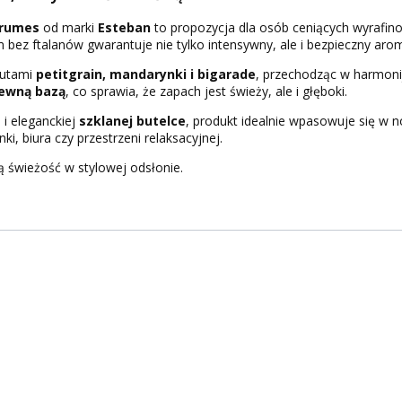
grumes
od marki
Esteban
to propozycja dla osób ceniących wyrafin
m bez ftalanów gwarantuje nie tylko intensywny, ale i bezpieczny ar
nutami
petitgrain, mandarynki i bigarade
, przechodząc w harmon
zewną bazą
, co sprawia, że zapach jest świeży, ale i głęboki.
m
i eleganckiej
szklanej butelce
, produkt idealnie wpasowuje się w 
ki, biura czy przestrzeni relaksacyjnej.
 świeżość w stylowej odsłonie.