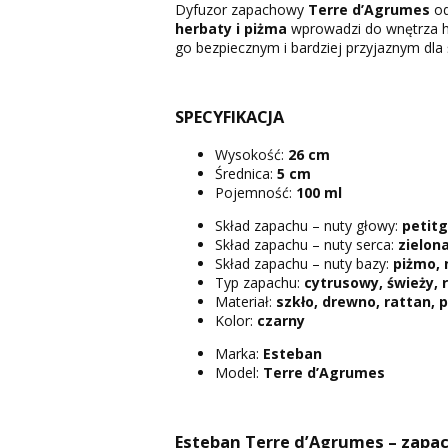
Dyfuzor zapachowy
Terre d’Agrumes
od
herbaty i piżma
wprowadzi do wnętrza ha
go bezpiecznym i bardziej przyjaznym dla
SPECYFIKACJA
Wysokość:
26 cm
Średnica:
5 cm
Pojemność:
100 ml
Skład zapachu – nuty głowy:
petitg
Skład zapachu – nuty serca:
zielon
Skład zapachu – nuty bazy:
piżmo, 
Typ zapachu:
cytrusowy, świeży, r
Materiał:
szkło, drewno, rattan, p
Kolor:
czarny
Marka:
Esteban
Model:
Terre d’Agrumes
Esteban Terre d’Agrumes – zapach