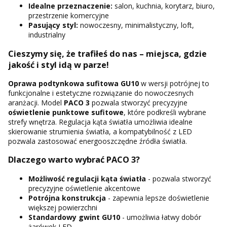
Idealne przeznaczenie:
salon, kuchnia, korytarz, biuro,
przestrzenie komercyjne
Pasujący styl:
nowoczesny, minimalistyczny, loft,
industrialny
Cieszymy się, że trafiłeś do nas – miejsca, gdzie
jakość i styl idą w parze!
Oprawa podtynkowa sufitowa GU10
w wersji potrójnej to
funkcjonalne i estetyczne rozwiązanie do nowoczesnych
aranżacji. Model
PACO 3
pozwala stworzyć precyzyjne
oświetlenie punktowe sufitowe
, które podkreśli wybrane
strefy wnętrza. Regulacja kąta światła umożliwia idealne
skierowanie strumienia światła, a kompatybilność z LED
pozwala zastosować energooszczędne źródła światła.
Dlaczego warto wybrać PACO 3?
Możliwość regulacji kąta światła
- pozwala stworzyć
precyzyjne oświetlenie akcentowe
Potrójna konstrukcja
- zapewnia lepsze doświetlenie
większej powierzchni
Standardowy gwint GU10
- umożliwia łatwy dobór
żarówek LED