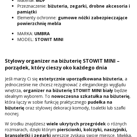
Materiał:
MDF
Przeznaczenie:
biżuteria, zegarki, drobne akcesoria i
pamiątki
Elementy ochronne:
gumowe nóżki zabezpieczające
powierzchnię mebla
MARKA:
UMBRA
MODEL:
STOWIT MINI
Stylowy organizer na biżuterię STOWIT MINI –
porządek, który cieszy oko każdego dnia
Jeśli marzy Ci się
estetycznie uporządkowana biżuteria
, a
jednocześnie nie chcesz rezygnować z eleganckiego wyglądu
wnętrza,
organizer na biżuterię STOWIT MINI biały
będzie
idealnym wyborem. To
nowoczesna szkatułka na biżuterię
,
która łączy w sobie funkcję praktycznego
pudełka na
biżuterię
oraz stylowej dekoracji komody, toaletki lub szafki
nocnej.
W środku znajdziesz
wiele ukrytych przegródek
o różnych
rozmiarach, dzięki którym
pierścionki, kolczyki, naszyjniki,
bransoletki i zegarki
wreszcie zyskają swoje miejsce. Miękka,