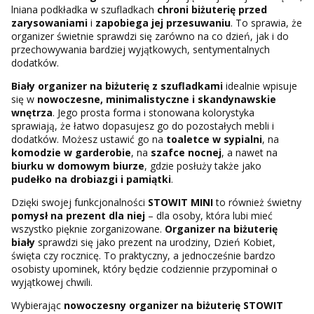
lniana podkładka w szufladkach
chroni biżuterię przed
zarysowaniami
i
zapobiega jej przesuwaniu
. To sprawia, że
organizer świetnie sprawdzi się zarówno na co dzień, jak i do
przechowywania bardziej wyjątkowych, sentymentalnych
dodatków.
Biały organizer na biżuterię z szufladkami
idealnie wpisuje
się w
nowoczesne, minimalistyczne i skandynawskie
wnętrza
. Jego prosta forma i stonowana kolorystyka
sprawiają, że łatwo dopasujesz go do pozostałych mebli i
dodatków. Możesz ustawić go na
toaletce w sypialni
, na
komodzie w garderobie
, na
szafce nocnej
, a nawet na
biurku w domowym biurze
, gdzie posłuży także jako
pudełko na drobiazgi i pamiątki
.
Dzięki swojej funkcjonalności
STOWIT MINI
to również świetny
pomysł na prezent dla niej
– dla osoby, która lubi mieć
wszystko pięknie zorganizowane.
Organizer na biżuterię
biały
sprawdzi się jako prezent na urodziny, Dzień Kobiet,
święta czy rocznicę. To praktyczny, a jednocześnie bardzo
osobisty upominek, który będzie codziennie przypominał o
wyjątkowej chwili.
Wybierając
nowoczesny organizer na biżuterię STOWIT