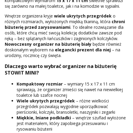
kompaktowym wymiarom
15 x 17 x 11 cm
świetnie sprawdzi
się zarówno na małej toaletce, jak i na komodzie w sypialni.
Wnętrze organizera kryje
wiele ukrytych przegródek
o
różnych rozmiarach, wyłożonych miękką tkaniną, która
chroni
biżuterię przed zarysowaniami
. To idealne rozwiązanie dla
osób, które chcą mieć swoją kolekcję dodatków zawsze pod
ręką – bez splątanych łańcuszków i zaginionych kolczyków.
Nowoczesny organizer na biżuterię biały
będzie również
doskonałym wyborem na
elegancki prezent dla niej
– na
urodziny, rocznicę czy święta.
Dlaczego warto wybrać organizer na biżuterię
STOWIT MINI?
Kompaktowy rozmiar
– wymiary 15 x 17 x 11 cm
sprawiają, że organizer zmieści się nawet na niewielkiej
toaletce lub szafce nocnej
Wiele ukrytych przegródek
– różne wielkości
przegródek pozwalają wygodnie uporządkować
pierścionki, kolczyki, bransoletki, naszyjniki i zegarki
Miękkie, lniane podkładki
– wnętrze szuflad wyłożone
jest materiałem, który zapobiega przesuwaniu i
rysowaniu biżuterii