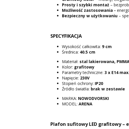
Prosty i szybki montaż
– bezprobl
Możliwość zastosowania -
energo
Bezpieczny w użytkowaniu
– spe
SPECYFIKACJA
Wysokość całkowita:
9 cm
Średnica:
40.5 cm
Materiał:
stal lakierowana, PMM
Kolor:
grafitowy
Parametry techniczne:
3 x E14 max
Napięcie:
230V
Stopień ochrony:
IP20
Źródło światła:
brak w zestawie
MARKA:
NOWODVORSKI
MODEL:
ARENA
Plafon sufitowy LED grafitowy – 