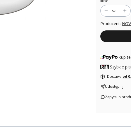
Ilość
szt.
Producent:
NOW
Kup te
Szybkie pła
Dostawa
od 0
Udostępnij
Zapytaj o prod