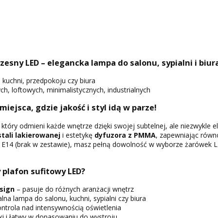
esny LED – elegancka lampa do salonu, sypialni i biur
i, kuchni, przedpokoju czy biura
, loftowych, minimalistycznych, industrialnych
 miejsca, gdzie jakość i styl idą w parze!
, który odmieni każde wnętrze dzięki swojej subtelnej, ale niezwykle e
stali lakierowanej
i estetykę
dyfuzora z PMMA
, zapewniając równo
a E14 (brak w zestawie), masz pełną dowolność w wyborze żarówek L
 plafon sufitowy LED?
sign
– pasuje do różnych aranżacji wnętrz
lna lampa do salonu, kuchni, sypialni czy biura
ntrola nad intensywnością oświetlenia
i i łatwy w dopasowaniu do wystroju