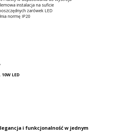
emowa instalacja na suficie
oszczędnych żarówek LED
łnia normę IP20
A
. 10W LED
elegancja i funkcjonalność w jednym