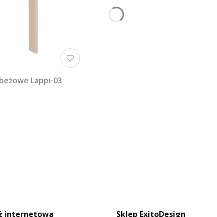
 beżowe Lappi-03
ż internetowa
Sklep ExitoDesign