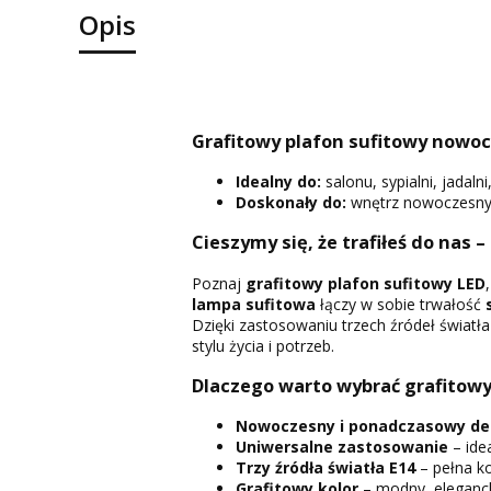
Opis
Grafitowy plafon sufitowy nowocz
Idealny do:
salonu, sypialni, jadaln
Doskonały do:
wnętrz nowoczesnych
Cieszymy się, że trafiłeś do nas –
Poznaj
grafitowy plafon sufitowy LED
lampa sufitowa
łączy w sobie trwałość
Dzięki zastosowaniu trzech źródeł światł
stylu życia i potrzeb.
Dlaczego warto wybrać grafitowy
Nowoczesny i ponadczasowy de
Uniwersalne zastosowanie
– idea
Trzy źródła światła E14
– pełna ko
Grafitowy kolor
– modny, eleganck