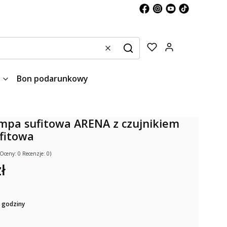
Produkty w kos
Wyczyść
Szukaj
Bon podarunkowy
ampa sufitowa ARENA z czujnikiem
fitowa
(Oceny: 0 Recenzje: 0)
ł
 godziny