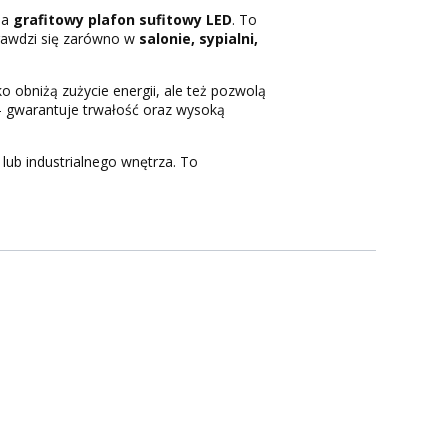
na
grafitowy plafon sufitowy LED
. To
prawdzi się zarówno w
salonie, sypialni,
lko obniżą zużycie energii, ale też pozwolą
 gwarantuje trwałość oraz wysoką
b industrialnego wnętrza. To