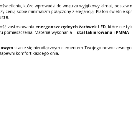
 oświetleniu, które wprowadzi do wnętrza wyjątkowy klimat, postaw 
rzy cenią sobie minimalizm połączony z elegancją. Plafon świetnie s
urze
.
wość zastosowania
energooszczędnych żarówek LED
, które nie ty
eru pomieszczenia. Materiał wykonania –
stal lakierowana i PMMA
–
itowym
stanie się nieodłącznym elementem Twojego nowoczesnego lu
 i zapewni komfort każdego dnia.