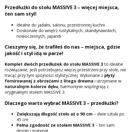
Przedłużki do stołu MASSIVE 3 – więcej miejsca,
ten sam styl!
Idealne do jadalni, salonu, przestronnej kuchni
Doskonałe do wnętrz rustykalnych, skandynawskich,
nowoczesnych, japandi
Cieszymy się, że trafiłeś do nas – miejsca, gdzie
jakość i styl idą w parze!
Komplet dwóch przedłużek do stołu MASSIVE 3
to idealne
rozwiązanie, jeśli potrzebujesz więcej przestrzeni przy stole, nie
tracąc przy tym spójności stylistycznej. Wykonane z
płyty
fornirowanej z obrzeżami z litego drewna
i utrzymane w
naturalnym kolorze dębu
, harmonijnie współgrają z
oryginalnym stołem MASSIVE 3.
Dlaczego warto wybrać MASSIVE 3 – przedłużki?
Zwiększają długość stołu aż o
90 cm
– dwie sztuki po
45 cm
Pełna zgodność ze stołem MASSIVE 3
– ten sam
design i materiał