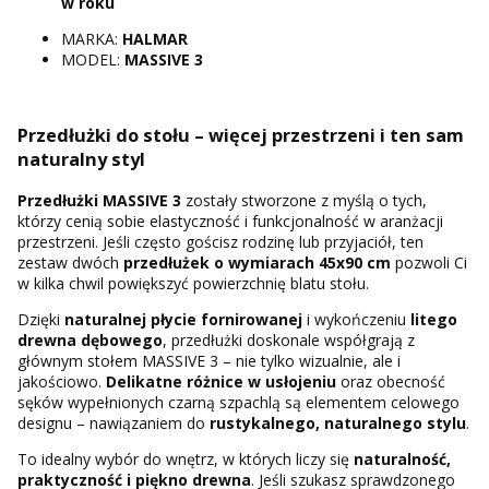
w roku
MARKA:
HALMAR
MODEL:
MASSIVE 3
Przedłużki do stołu – więcej przestrzeni i ten sam
naturalny styl
Przedłużki MASSIVE 3
zostały stworzone z myślą o tych,
którzy cenią sobie elastyczność i funkcjonalność w aranżacji
przestrzeni. Jeśli często gościsz rodzinę lub przyjaciół, ten
zestaw dwóch
przedłużek o wymiarach 45x90 cm
pozwoli Ci
w kilka chwil powiększyć powierzchnię blatu stołu.
Dzięki
naturalnej płycie fornirowanej
i wykończeniu
litego
drewna dębowego
, przedłużki doskonale współgrają z
głównym stołem MASSIVE 3 – nie tylko wizualnie, ale i
jakościowo.
Delikatne różnice w usłojeniu
oraz obecność
sęków wypełnionych czarną szpachlą są elementem celowego
designu – nawiązaniem do
rustykalnego, naturalnego stylu
.
To idealny wybór do wnętrz, w których liczy się
naturalność,
praktyczność i piękno drewna
. Jeśli szukasz sprawdzonego