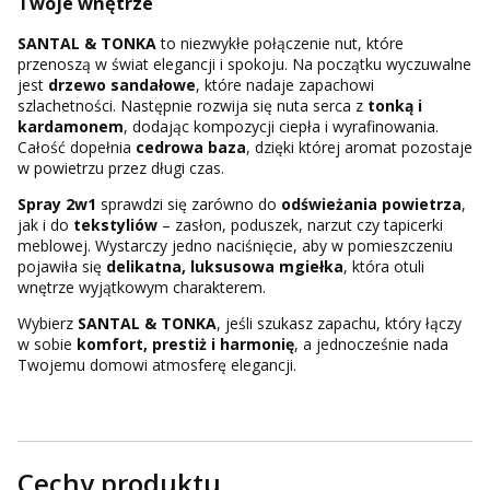
Twoje wnętrze
SANTAL & TONKA
to niezwykłe połączenie nut, które
przenoszą w świat elegancji i spokoju. Na początku wyczuwalne
jest
drzewo sandałowe
, które nadaje zapachowi
szlachetności. Następnie rozwija się nuta serca z
tonką i
kardamonem
, dodając kompozycji ciepła i wyrafinowania.
Całość dopełnia
cedrowa baza
, dzięki której aromat pozostaje
w powietrzu przez długi czas.
Spray 2w1
sprawdzi się zarówno do
odświeżania powietrza
,
jak i do
tekstyliów
– zasłon, poduszek, narzut czy tapicerki
meblowej. Wystarczy jedno naciśnięcie, aby w pomieszczeniu
pojawiła się
delikatna, luksusowa mgiełka
, która otuli
wnętrze wyjątkowym charakterem.
Wybierz
SANTAL & TONKA
, jeśli szukasz zapachu, który łączy
w sobie
komfort, prestiż i harmonię
, a jednocześnie nada
Twojemu domowi atmosferę elegancji.
Cechy produktu