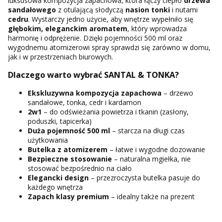
luksusowa kompozycja zapachowa, która łączy ciepło
drzewa
sandałowego
z otulającą słodyczą
nasion tonki
i nutami
cedru
. Wystarczy jedno użycie, aby wnętrze wypełniło się
głębokim, eleganckim aromatem
, który wprowadza
harmonię i odprężenie. Dzięki pojemności 500 ml oraz
wygodnemu atomizerowi spray sprawdzi się zarówno w domu,
jak i w przestrzeniach biurowych.
Dlaczego warto wybrać SANTAL & TONKA?
Ekskluzywna kompozycja zapachowa
– drzewo
sandałowe, tonka, cedr i kardamon
2w1
– do odświeżania powietrza i tkanin (zasłony,
poduszki, tapicerka)
Duża pojemność 500 ml
– starcza na długi czas
użytkowania
Butelka z atomizerem
– łatwe i wygodne dozowanie
Bezpieczne stosowanie
– naturalna mgiełka, nie
stosować bezpośrednio na ciało
Elegancki design
– przezroczysta butelka pasuje do
każdego wnętrza
Zapach klasy premium
– idealny także na prezent